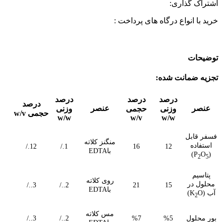
اشتراک گذاری:
خرید با انواع درگاه های پرداخت :
توضیحات
تجزیه ضمانت شده:
درصد
درصد
درصد
درصد
عنصر
عنصر
وزنی
حجمی
وزنی
حجمی w/v
w/w
w/v
w/w
فسفر قابل
منگنز کلاته
استفاده
12./
1./
16
12
باEDTA
)
O
(P
2
5
پتاسیم
روی کلاته
محلول در
3../
2../
21
15
باEDTA
آب (K
O)
2
مس کلاته
بور محلول
%5
%7
2../
3../