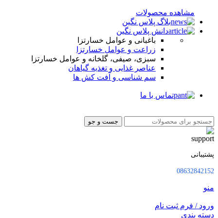
مشاهده محصولات
بلاگ پلاس نگین
دانش پلاس نگین
باغبانی و عوامل خسارتزا
زراعت و عوامل خسارتزا
سبزی، صیفی، گلخانه و عوامل خسارتزا
عناصر غذایی و تغذیه گیاهان
سم شناسی و آفت کش ها
تماس با ما
جست و جو
پشتیبانی
08632842152
منو
ورود / فرم ثبت نام
دسته بندی