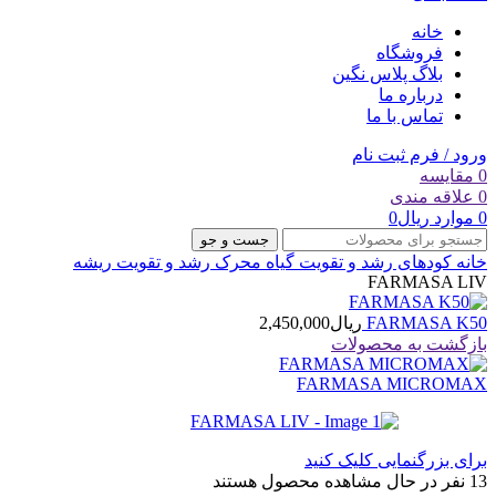
خانه
فروشگاه
بلاگ پلاس نگین
درباره ما
تماس با ما
ورود / فرم ثبت نام
0
مقایسه
0
علاقه مندی
0
موارد
ریال
0
جست و جو
خانه
کودهای رشد و تقویت گیاه
محرک رشد و تقویت ریشه
FARMASA LIV
FARMASA K50
ریال
2,450,000
بازگشت به محصولات
FARMASA MICROMAX
برای بزرگنمایی کلیک کنید
13
نفر در حال مشاهده محصول هستند