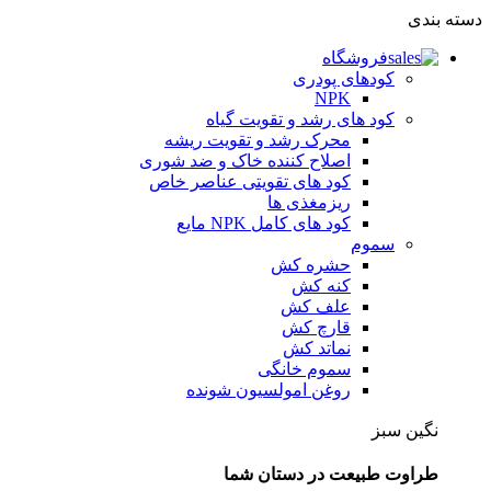
دسته بندی
فروشگاه
کودهای پودری
NPK
کود های رشد و تقویت گیاه
محرک رشد و تقویت ریشه
اصلاح کننده خاک و ضد شوری
کود های تقویتی عناصر خاص
ریزمغذی ها
کود های کامل NPK مایع
سموم
حشره کش
کنه کش
علف کش
قارچ کش
نماتد کش
سموم خانگی
روغن امولسیون شونده
نگین سبز
طراوت طبیعت در دستان شما