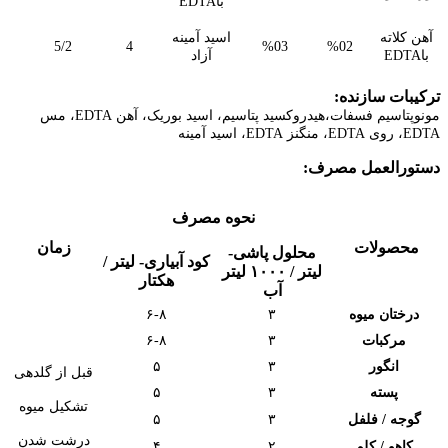
باEDTA
آهن کلاته
اسید آمینه
5/2
4
%03
%02
باEDTA
آزاد
ترکیبات سازنده:
مونوپتاسیم فسفات،هیدروکسید پتاسیم، اسید بوریک، آهن EDTA، مس
EDTA، روی EDTA، منگنز EDTA، اسید آمینه
دستورالعمل مصرف:
نحوه مصرف
محصولات
زمان
محلول پاشی-
کود آبیاری- لیتر /
لیتر / ۱۰۰۰ لیتر
هکتار
آب
درختان میوه
۳
۶-۸
مرکبات
۳
۶-۸
انگور
۳
۵
قبل از گلدهی
پسته
۳
۵
تشکیل میوه
گوجه / فلفل
۳
۵
درشت شدن
کاهو / کلم
۲
۴