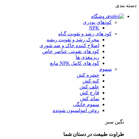
دسته بندی
فروشگاه
کودهای پودری
NPK
کود های رشد و تقویت گیاه
محرک رشد و تقویت ریشه
اصلاح کننده خاک و ضد شوری
کود های تقویتی عناصر خاص
ریزمغذی ها
کود های کامل NPK مایع
سموم
حشره کش
کنه کش
علف کش
قارچ کش
نماتد کش
سموم خانگی
روغن امولسیون شونده
نگین سبز
طراوت طبیعت در دستان شما