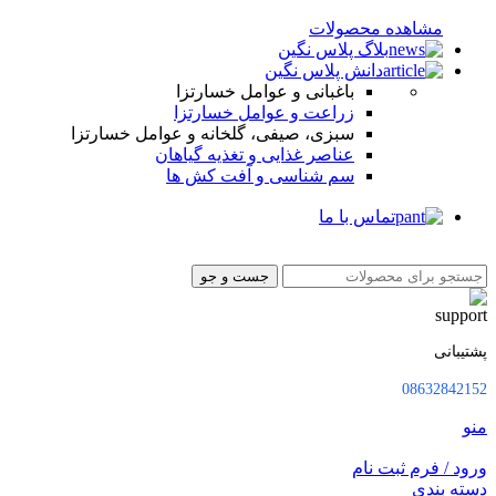
مشاهده محصولات
بلاگ پلاس نگین
دانش پلاس نگین
باغبانی و عوامل خسارتزا
زراعت و عوامل خسارتزا
سبزی، صیفی، گلخانه و عوامل خسارتزا
عناصر غذایی و تغذیه گیاهان
سم شناسی و آفت کش ها
تماس با ما
جست و جو
پشتیبانی
08632842152
منو
ورود / فرم ثبت نام
دسته بندی