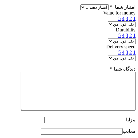
امتیاز شما
*
Value for money
5
4
3
2
1
Durability
5
4
3
2
1
Delivery speed
5
4
3
2
1
دیدگاه شما
*
مزایا
معایب