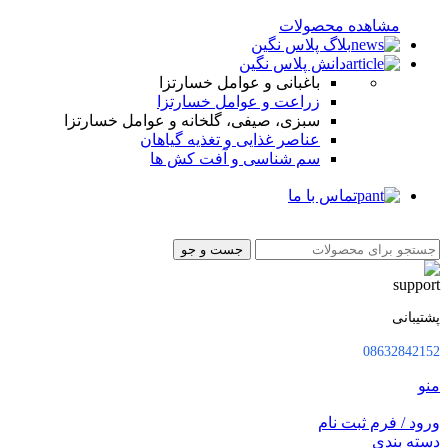
مشاهده محصولات
بلاگ پلاس نگین
دانش پلاس نگین
باغبانی و عوامل خسارتزا
زراعت و عوامل خسارتزا
سبزی، صیفی، گلخانه و عوامل خسارتزا
عناصر غذایی و تغذیه گیاهان
سم شناسی و آفت کش ها
تماس با ما
جست و جو
پشتیبانی
08632842152
منو
ورود / فرم ثبت نام
دسته بندی