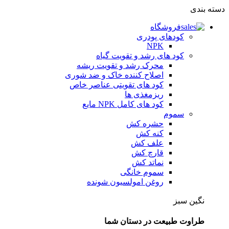
دسته بندی
فروشگاه
کودهای پودری
NPK
کود های رشد و تقویت گیاه
محرک رشد و تقویت ریشه
اصلاح کننده خاک و ضد شوری
کود های تقویتی عناصر خاص
ریزمغذی ها
کود های کامل NPK مایع
سموم
حشره کش
کنه کش
علف کش
قارچ کش
نماتد کش
سموم خانگی
روغن امولسیون شونده
نگین سبز
طراوت طبیعت در دستان شما