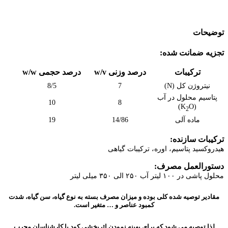
توضیحات
تجزیه ضمانت شده:
ترکیبات
درصد وزنی w/v
درصد حجمی w/w
نیتروژن کل (N)
7
8/5
پتاسیم محلول در آب
10
8
O)
(K
2
ماده آلی
14/86
19
ترکیبات سازنده:
هیدروکسید پتاسیم، اوره، ترکیبات گیاهی
دستورالعمل مصرف:
محلول پاشی در ۱۰۰ لیتر آب ۲۵۰ الی ۳۵۰ میلی لیتر
مقادیر توصیه شده کلی بوده و میزان مصرف بسته به نوع گیاه، سن گیاه، شدت
کمبود عناصر و … متغیر است.
لذا توصیه می شود که برای بهینه نمودن اثربخشی کود با کارشناسان مجرب