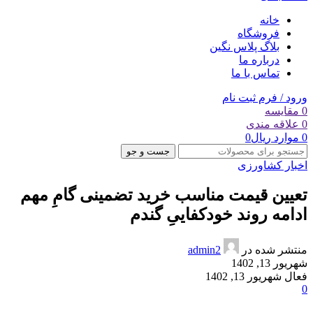
خانه
فروشگاه
بلاگ پلاس نگین
درباره ما
تماس با ما
ورود / فرم ثبت نام
0
مقایسه
0
علاقه مندی
0
موارد
ریال
0
جست و جو
اخبار کشاورزی
تعیین قیمت مناسب خرید تضمینی گامِ مهم
ادامه روند خودکفاییِ گندم
منتشر شده در
admin2
شهریور 13, 1402
فعال شهریور 13, 1402
0