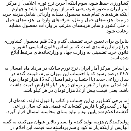
کشاورزی حفظ شود، سوم اینکه آخرین نرخ تورم اعلامی از مرکز
آمار ایران منظور شود، یعنی کمتر از تورم فعلی نباشد و چهارم
اینکه هزینه‌های تمام شده محصول مشابه وارداتی شامل هزینه خرید
در مبدا، هزینه‌های حمل و نقل‌، تعرفه‌های وارداتی، هزینه‌های حمل
داخلی کشور و سایر هزینه‌های مترتب بر واردات محصول مشابه
رعایت شود.
بنابراین برای تعیین خرید تضمینی گندم و 32 قلم محصول کشاورزی
چراغ راه این 4 بندی است که بر اساس قانون اساسی کشور و
قانون خرید تضمینی به وزارت جهاد و وزارتخانه‌های مرتبط ابلاغ
شده است.
بر اساس مرکز آمار ایران، نرخ تورم سالانه‌ در مرداد ماه امسال به
۴۶.۷ درصد رسید که با احتساب این میزان تورم، قیمت گندم در
سال زراعی جدید (با احتساب رقم امسال که 15 هزار تومان بود)
باید اندکی بیش از 7 هزار تومان در هر کیلو افزایش قیمت داشته
باشد، یعنی قیمت بیش از 22 هزار تو‌مان در هر کیلو باشد.
اما برخی کشاورزان این حساب و کتاب را قبول ندارند، عده‌ای از
آنها در گفت‌وگو با فارس گفته‌اند که ‌قیمتی هم که سال زراعی
گذشته اعلام شد پایین بود و نباید مبنای محاسبه امسال قرار گیرد.
تولید‌کنندگان هزینه تولید گندم را بسیار بالا‌تر عنوان می‌کنند، به گفته
آنها پس از اینکه یارانه کود و سم برداشته شد قیمت این اقلام در