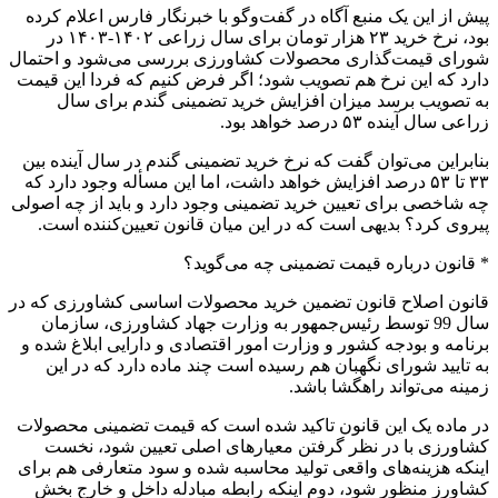
پیش از این یک منبع آگاه در گفت‌وگو با خبرنگار فارس اعلام کرده
بود، نرخ خرید ۲۳ هزار تومان برای سال زراعی ۱۴۰۲-۱۴۰۳ در
شورای قیمت‌گذاری محصولات کشاورزی بررسی می‌شود و احتمال
دارد که این نرخ هم تصویب شود؛‌ اگر فرض کنیم که فردا این قیمت
به تصویب برسد میزان افزایش خرید تضمینی گندم برای سال
زراعی سال آینده ۵۳ درصد خواهد بود.
بنابراین می‌توان گفت که نرخ خرید تضمینی گندم در سال آینده بین
۳۳ تا ۵۳ درصد افزایش خواهد داشت، اما این مسأله وجود دارد که
چه شاخصی برای تعیین خرید تضمینی وجود دارد و باید از چه اصولی
پیروی کرد؟ بدیهی است که در این میان قانون تعیین‌کننده است.
* قانون درباره قیمت تضمینی چه می‌گوید؟
قانون اصلاح قانون تضمین خرید محصولات اساسی کشاورزی که در
سال 99 توسط رئیس‌جمهور به وزارت جهاد کشاورزی، سازمان
برنامه و بودجه کشور و وزارت امور اقتصادی و دارایی ابلاغ شده و
به تایید شورای نگهبان هم رسیده است چند ماده دارد که در این
زمینه می‌تواند راهگشا باشد.
در ماده یک این قانون تاکید شده است که قیمت تضمینی محصولات
کشاورزی با در نظر گرفتن معیارهای اصلی تعیین شود، نخست
اینکه هزینه‌های واقعی تولید محاسبه شده و سود متعارفی هم برای
کشاورز منظور شود، دوم اینکه رابطه مبادله داخل و خارجِ بخش