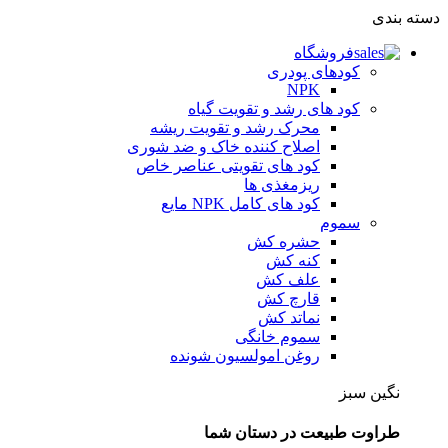
دسته بندی
فروشگاه
کودهای پودری
NPK
کود های رشد و تقویت گیاه
محرک رشد و تقویت ریشه
اصلاح کننده خاک و ضد شوری
کود های تقویتی عناصر خاص
ریزمغذی ها
کود های کامل NPK مایع
سموم
حشره کش
کنه کش
علف کش
قارچ کش
نماتد کش
سموم خانگی
روغن امولسیون شونده
نگین سبز
طراوت طبیعت در دستان شما