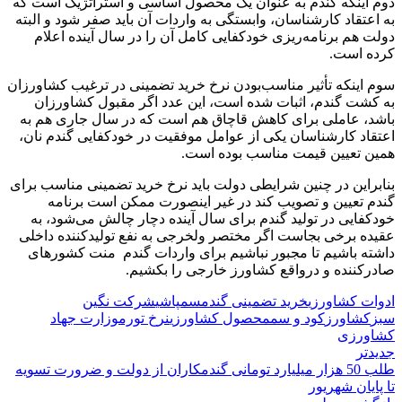
دوم اینکه گندم به عنوان یک محصول اساسی و استراتژیک است که
به اعتقاد کارشناسان، وابستگی به واردات آن باید صفر شود و البته
دولت هم برنامه‌ریزی خودکفایی کامل آن را در سال آینده‌ اعلام
کرده است.
سوم اینکه تأثیر مناسب‌بودن نرخ خرید تضمینی در ترغیب کشاورزان
به کشت گندم، اثبات شده است، این عدد اگر مقبول کشاورزان
باشد، عاملی برای کاهش قاچاق هم است که در سال جاری هم به
اعتقاد کارشناسان یکی از عوامل موفقیت در خودکفایی گندم نان،
همین تعیین قیمت مناسب بوده است.
بنابراین در چنین شرایطی دولت باید نرخ خرید تضمینی مناسب‌ برای
گندم تعیین و ‌تصویب کند در غیر اینصورت ممکن است برنامه‌‌
خودکفایی در تولید گندم برای سال آینده دچار چالش می‌شود، به
عقیده برخی بجاست اگر مختصر ولخرجی به نفع تولید‌کننده داخلی
داشته‌ باشیم تا مجبور نباشیم برای واردات گندم ‌ منت کشورهای
صادرکننده و درواقع کشاورز خارجی را بکشیم.
ادوات کشاورزی
خرید تضمینی گندم
سمپاشی
شرکت نگین
سبز
کشاورز
کود و سم
محصول کشاورزی
نرخ تورم
وزارت جهاد
کشاورزی
جدیدتر
طلب 50 هزار میلیارد تومانی گندمکاران از دولت و ضرورت تسویه
تا پایان شهریور