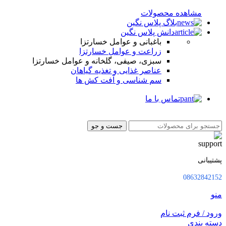
مشاهده محصولات
بلاگ پلاس نگین
دانش پلاس نگین
باغبانی و عوامل خسارتزا
زراعت و عوامل خسارتزا
سبزی، صیفی، گلخانه و عوامل خسارتزا
عناصر غذایی و تغذیه گیاهان
سم شناسی و آفت کش ها
تماس با ما
جست و جو
پشتیبانی
08632842152
منو
ورود / فرم ثبت نام
دسته بندی