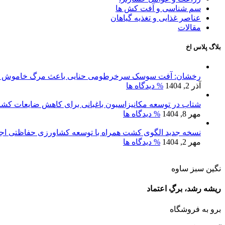
سم شناسی و آفت کش ها
عناصر غذایی و تغذیه گیاهان
مقالات
بلاگ پلاس اخ
رخشان: آفت سوسک سرخرطومی حنایی باعث مرگ خاموش نخ
آذر 2, 1404
% دیدگاه ها
شتاب در توسعه مکانیزاسیون باغبانی برای کاهش ضایعات کش
مهر 8, 1404
% دیدگاه ها
نسخه جدید الگوی کشت همراه با توسعه کشاورزی حفاظتی اج
مهر 2, 1404
% دیدگاه ها
نگین سبز ساوه
ریشه رشد، برگِ اعتماد
برو به فروشگاه