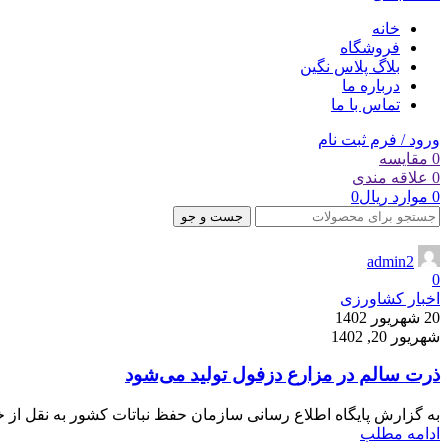
خانه
فروشگاه
بلاگ پلاس نگین
درباره ما
تماس با ما
ورود / فرم ثبت نام
0
مقایسه
0
علاقه مندی
0
موارد
ریال
0
جست و جو
admin2
0
اخبار کشاورزی
20 شهریور 1402
شهریور 20, 1402
ذرت سالم در مزارع دزفول تولید می‌شود
به گزارش پایگاه اطلاع رسانی سازمان حفظ نباتات کشور به نقل از خب
ادامه مطلب