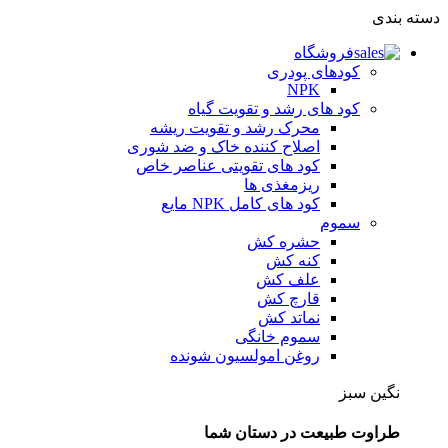
دسته بندی
فروشگاه
کودهای پودری
NPK
کود های رشد و تقویت گیاه
محرک رشد و تقویت ریشه
اصلاح کننده خاک و ضد شوری
کود های تقویتی عناصر خاص
ریزمغذی ها
کود های کامل NPK مایع
سموم
حشره کش
کنه کش
علف کش
قارچ کش
نماتد کش
سموم خانگی
روغن امولسیون شونده
نگین سبز
طراوت طبیعت در دستان شما