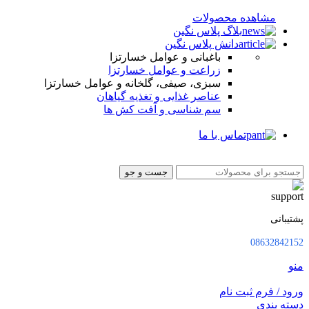
مشاهده محصولات
بلاگ پلاس نگین
دانش پلاس نگین
باغبانی و عوامل خسارتزا
زراعت و عوامل خسارتزا
سبزی، صیفی، گلخانه و عوامل خسارتزا
عناصر غذایی و تغذیه گیاهان
سم شناسی و آفت کش ها
تماس با ما
جست و جو
پشتیبانی
08632842152
منو
ورود / فرم ثبت نام
دسته بندی