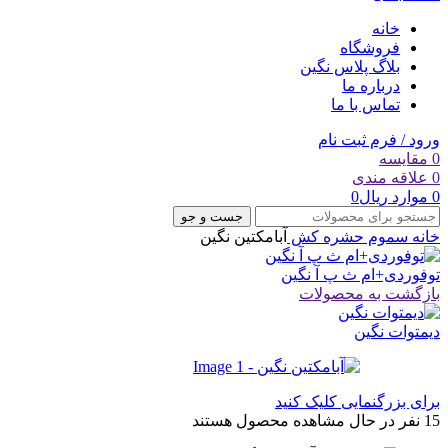
خانه
فروشگاه
بلاگ پلاس نگین
درباره ما
تماس با ما
ورود / فرم ثبت نام
0
مقایسه
0
علاقه مندی
0
موارد
ریال
0
جست و جو
خانه
سموم
حشره کش
آبامکتین نگین
توفوردی+ام ث پ آ نگین
بازگشت به محصولات
دیمتوات نگین
برای بزرگنمایی کلیک کنید
15
نفر در حال مشاهده محصول هستند