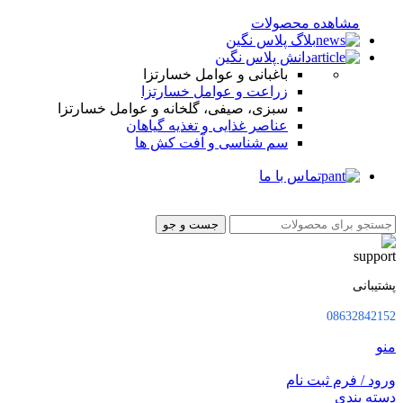
مشاهده محصولات
بلاگ پلاس نگین
دانش پلاس نگین
باغبانی و عوامل خسارتزا
زراعت و عوامل خسارتزا
سبزی، صیفی، گلخانه و عوامل خسارتزا
عناصر غذایی و تغذیه گیاهان
سم شناسی و آفت کش ها
تماس با ما
جست و جو
پشتیبانی
08632842152
منو
ورود / فرم ثبت نام
دسته بندی