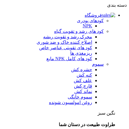
دسته بندی
فروشگاه
کودهای پودری
NPK
کود های رشد و تقویت گیاه
محرک رشد و تقویت ریشه
اصلاح کننده خاک و ضد شوری
کود های تقویتی عناصر خاص
ریزمغذی ها
کود های کامل NPK مایع
سموم
حشره کش
کنه کش
علف کش
قارچ کش
نماتد کش
سموم خانگی
روغن امولسیون شونده
نگین سبز
طراوت طبیعت در دستان شما