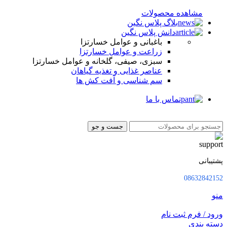
مشاهده محصولات
بلاگ پلاس نگین
دانش پلاس نگین
باغبانی و عوامل خسارتزا
زراعت و عوامل خسارتزا
سبزی، صیفی، گلخانه و عوامل خسارتزا
عناصر غذایی و تغذیه گیاهان
سم شناسی و آفت کش ها
تماس با ما
جست و جو
پشتیبانی
08632842152
منو
ورود / فرم ثبت نام
دسته بندی