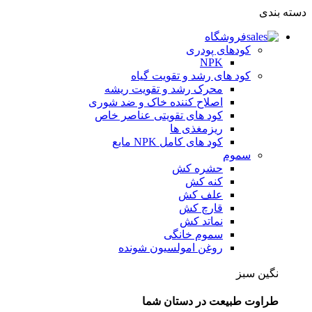
دسته بندی
فروشگاه
کودهای پودری
NPK
کود های رشد و تقویت گیاه
محرک رشد و تقویت ریشه
اصلاح کننده خاک و ضد شوری
کود های تقویتی عناصر خاص
ریزمغذی ها
کود های کامل NPK مایع
سموم
حشره کش
کنه کش
علف کش
قارچ کش
نماتد کش
سموم خانگی
روغن امولسیون شونده
نگین سبز
طراوت طبیعت در دستان شما