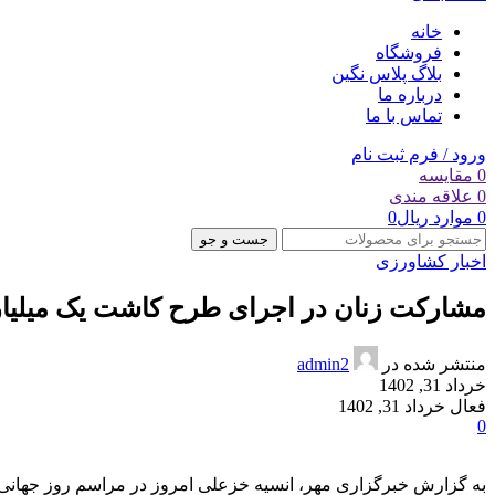
خانه
فروشگاه
بلاگ پلاس نگین
درباره ما
تماس با ما
ورود / فرم ثبت نام
0
مقایسه
0
علاقه مندی
0
موارد
ریال
0
جست و جو
اخبار کشاورزی
مشارکت زنان در اجرای طرح کاشت یک میلیار
منتشر شده در
admin2
خرداد 31, 1402
فعال خرداد 31, 1402
0
به گزارش خبرگزاری مهر، انسیه خزعلی امروز در مراسم روز جهانی مقا