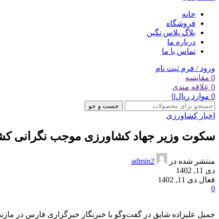
خانه
فروشگاه
بلاگ پلاس نگین
درباره ما
تماس با ما
ورود / فرم ثبت نام
0
مقایسه
0
علاقه مندی
0
موارد
ریال
0
جست و جو
اخبار کشاورزی
سکوت وزیر جهاد کشاورزی موجب نگرانی کشا
منتشر شده در
admin2
دی 11, 1402
فعال دی 11, 1402
0
جمیل علیزاده شایق در گفت‌وگو با خبرنگار خبرگزاری فارس در مازندر