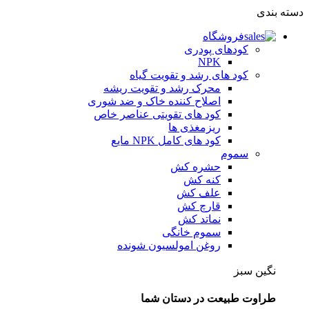
دسته بندی
فروشگاه
کودهای پودری
NPK
کود های رشد و تقویت گیاه
محرک رشد و تقویت ریشه
اصلاح کننده خاک و ضد شوری
کود های تقویتی عناصر خاص
ریزمغذی ها
کود های کامل NPK مایع
سموم
حشره کش
کنه کش
علف کش
قارچ کش
نماتد کش
سموم خانگی
روغن امولسیون شونده
نگین سبز
طراوت طبیعت در دستان شما