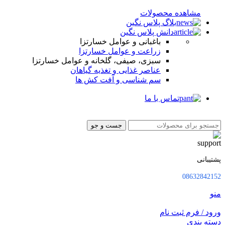
مشاهده محصولات
بلاگ پلاس نگین
دانش پلاس نگین
باغبانی و عوامل خسارتزا
زراعت و عوامل خسارتزا
سبزی، صیفی، گلخانه و عوامل خسارتزا
عناصر غذایی و تغذیه گیاهان
سم شناسی و آفت کش ها
تماس با ما
جست و جو
پشتیبانی
08632842152
منو
ورود / فرم ثبت نام
دسته بندی