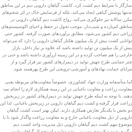
سازگار با شرایط دیم کشت کرد. کاشت گیاهان دارویی دیم در این مناطق
نه‌تنها پوشش گیاهی ایجاد می‌کند، بلکه از فرسایش خاک در اثر شخم‌های
مکرر سالانه نیز جلوگیری می‌کند. رواج کاشت دیم گیاهان دارویی در
مناطق کم‌بازده و شیب‌دار، موجب تحول در حفظ و احیای اکوسیستم‌های
زراعی دیم کشور می‌شود. مطابق برآوردهای صورت گرفته، کشور حتی
توانایی کشت بیش از یک میلیون هکتار گیاهان دارویی را دارد که می­‌تواند
بیش از یک میلیون تن تولید داشته باشد که علاوه بر نیاز داخل، بازار
خارجی را هم تصاحب کرده و در این زمینه ارز­آوری داشته باشد و حتی در
چتر حمایتی طرح جهش تولید در دیمزار­های کشور نیز قرار گیرد و از
مزایای حمایت نهاده­ای و آموزشی-ترویجی این طرح بهره­مند شود.
اما متأسفانه وزارت جهاد کشاورزی، خصوصاً معاونت‌های مربوطه یعنی
معاونت زراعت و معاونت باغبانی در این زمینه همکاری لازم را انجام نمی­
دهند. با توجه به اینکه طرح جهش تولید در دیمزارهای کشور در زیربخش
زراعت قرار گرفته و کشت دیم گیاهان دارویی در زیربخش باغبانی، لذا این
دو بخش با یکدیگر تعارض همکاری دارند. لیکن بهتر است کشت گیاهان
دارویی از ذیل معاونت باغبانی خارج و به معاونت زراعت واگذار شود تا با
موضوع مهم کشت دیم گیاهان دارویی ذیل مدیریت واحد کشت دیم
پیگیری شود و لازمه‌ی مدیریتی رشد تولید و استحصال گیاهان دارویی