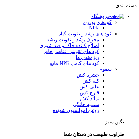
دسته بندی
فروشگاه
کودهای پودری
NPK
کود های رشد و تقویت گیاه
محرک رشد و تقویت ریشه
اصلاح کننده خاک و ضد شوری
کود های تقویتی عناصر خاص
ریزمغذی ها
کود های کامل NPK مایع
سموم
حشره کش
کنه کش
علف کش
قارچ کش
نماتد کش
سموم خانگی
روغن امولسیون شونده
نگین سبز
طراوت طبیعت در دستان شما