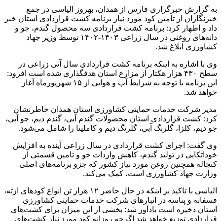
به گزارش خبرگزاری فارس از همدان، بهروز الیاسی در جمع
خبرنگاران از تامین کود مورد نیاز برنامه کشت قراردادی استان خبر
داد و اظهار کرد: برنامه کشت قراردادی سه محصول گندم‏، جو و
دانه‌های روغنی در سال زراعی ۱۴۰۳-۱۴۰۲ توسط وزیر جهاد
کشاورزی ابلاغ شد.
وی با اشاره به اینکه برنامه کشت قراردادی سال آتی زراعی در
سطح ۴۳۰ هزار هکتار از مزارع استان هدفگذاری شده است افزود:
این برنامه با توجه به شرایط آب و هوایی از ۱۵ شهریورماه آغاز
خواهد شد.
مدیر شرکت خدمات حمایتی کشاورزی استان همدان خاطرنشان
کرد: کشت قراردادی استان محصولات گندم آبی، گندم دیم، جو آبی،
جو دیم، کلزا، گلرنگ آبی، گلرنگ دیم و کاملینا را شامل می‌شود.
وی گفت: اجرای کشت قراردادی در سال زراعی آینده به افزایش
خوداتکایی در تولید گندم، کاهش واردات جو و تامین قسمتی از
کنجاله همچنین روغن مورد نیاز کشور که جزو برنامه‌های اصلی
وزارت جهاد کشاورزی است، کمک می‌کند.
الیاسی با تاکید بر اینکه در حال حاضر ۱۲ هزار تن انواع کودهای ازته،
فسفاته و پتاسه در انبارهای شرکت خدمات حمایتی کشاورزی
استان ذخیره است یادآور شد: بخشی از این میزان برای کشت‌های
قراردادی توزیع خواهد شد اگرچه روزانه کود مورد نیاز کشت‌های