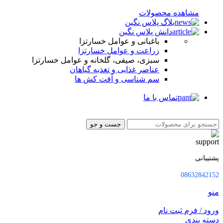
مشاهده محصولات
بلاگ پلاس نگین
دانش پلاس نگین
باغبانی و عوامل خسارتزا
زراعت و عوامل خسارتزا
سبزی، صیفی، گلخانه و عوامل خسارتزا
عناصر غذایی و تغذیه گیاهان
سم شناسی و آفت کش ها
تماس با ما
جست و جو
پشتیبانی
08632842152
منو
ورود / فرم ثبت نام
دسته بندی