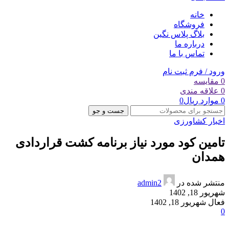
خانه
فروشگاه
بلاگ پلاس نگین
درباره ما
تماس با ما
ورود / فرم ثبت نام
0
مقایسه
0
علاقه مندی
0
موارد
ریال
0
جست و جو
اخبار کشاورزی
تامین کود مورد نیاز برنامه کشت قراردادی
همدان
منتشر شده در
admin2
شهریور 18, 1402
فعال شهریور 18, 1402
0