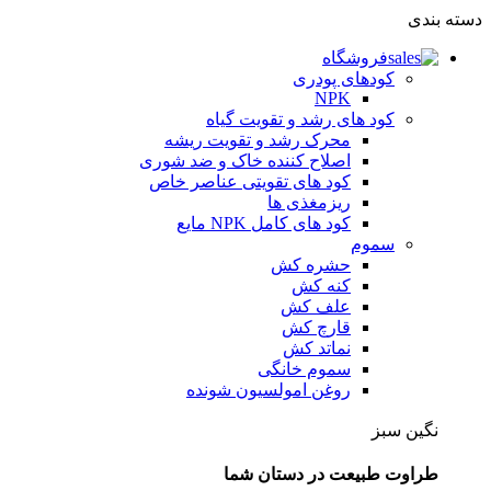
دسته بندی
فروشگاه
کودهای پودری
NPK
کود های رشد و تقویت گیاه
محرک رشد و تقویت ریشه
اصلاح کننده خاک و ضد شوری
کود های تقویتی عناصر خاص
ریزمغذی ها
کود های کامل NPK مایع
سموم
حشره کش
کنه کش
علف کش
قارچ کش
نماتد کش
سموم خانگی
روغن امولسیون شونده
نگین سبز
طراوت طبیعت در دستان شما