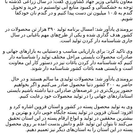
معاون باغبانی وزیر جهاد کشاورزی گفت: در سال زراعی گذشته با
توجه به خشکسالی و کمبود منابع آبی توانستیم در خرید و تحویل
گندم به ۱۰.۵ میلیون تن دست پیدا کنیم و در گندم نان خودکفا
شویم.
برومندی یادآور شد: امسال برنامه تولید ۳۹۰ هزار تن محصولات در
کشور هدف گذاری شده و یکی از طرح‌های مهم باغبانی در سال
جاری شناسنامه دار کردن تولید است.
وی تاکید کرد: برای بازاریابی مناسب و دستیابی به بازارهای جهانی و
صادرات محصولات بایستی مراحل مختلف تولید را شناسنامه دار
کنیم که شناسنامه دار کردن باغات نیز در دستور کار این معاونت
است و بایستی همه باغات کشور شناسنامه دار شوند.
برومندی یادآور شد: محصولات تولیدی ما سالم هستند و در حال
حاضر به ۲۰۰ کشور دنیا محصول صادر می‌کنیم و اگر بخواهیم
حضور پررنگ‌تری در عرصه‌های صادراتی دنیا داشته باشیم بایستی
استانداردهای جهانی را در تولید محصولات خود رعایت کنیم.
وی به تولید محصول پسته در کشور و استان قزوین اشاره کرد و
افزود: استان قزوین در تولید پسته جایگاه خوبی دارد و بهترین و
بیشترین محققین در تولید و انواع ارقام پسته در این استان تحقیق
می‌کنند تا بتوان این تولید علم و دانش بدست آمده بر روی محصول
پسته در این استان را به استان‌های دیگر نیز تعمیم دهیم.