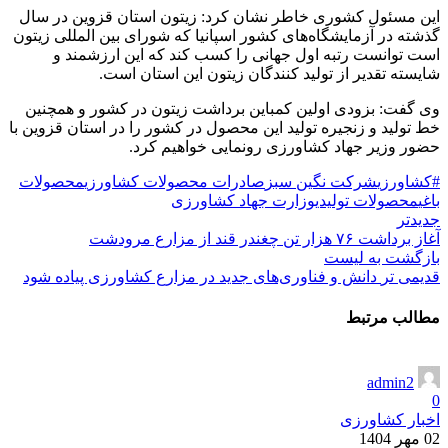
این مسئول کشوری خاطر نشان کرد: زیتون استان قزوین در سال
گذشته در آزمایشگاه‌های کشور اسپانیا که شورای بین المللی زیتون
است توانست رتبه اول جهانی را کسب کند که این ارزشمند و
شایسته تقدیر از تولید کنندگان زیتون این استان است.
وی گفت: بزودی اولین کمباین برداشت زیتون در کشور و همچنین
خط تولید و زنجیره تولید این محصول در کشور را در استان قزوین با
حضور وزیر جهاد کشاورزی رونمایی خواهیم کرد.
#کشاورزی
شرکت نگین سبز
صادرات محصولات کشاورزی
محصولات
باغی
محصولات تولیدی
وزارت جهاد کشاورزی
جدیدتر
آغاز برداشت ۷۶ هزار تن چغندر قند از مزارع مرودشت
بازگشت به لیست
قدیمی تر
دانش و فناوری‌های جدید در مزارع کشاورزی پیاده شود
مطالب مرتبط
admin2
0
اخبار کشاورزی
02 مهر 1404