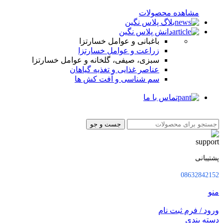
مشاهده محصولات
بلاگ پلاس نگین
دانش پلاس نگین
باغبانی و عوامل خسارتزا
زراعت و عوامل خسارتزا
سبزی، صیفی، گلخانه و عوامل خسارتزا
عناصر غذایی و تغذیه گیاهان
سم شناسی و آفت کش ها
تماس با ما
جست و جو
پشتیبانی
08632842152
منو
ورود / فرم ثبت نام
دسته بندی