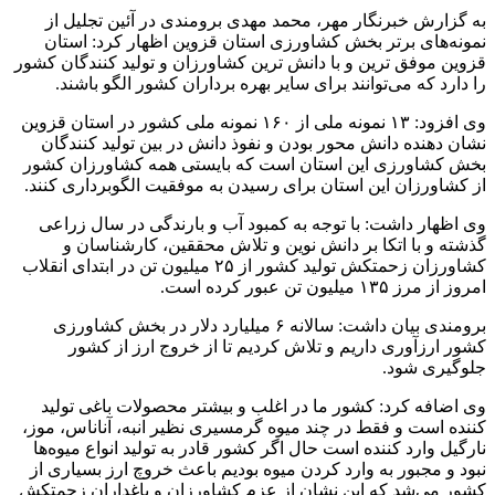
به گزارش خبرنگار مهر، محمد مهدی برومندی در آئین تجلیل از
نمونه‌های برتر بخش کشاورزی استان قزوین اظهار کرد: استان
قزوین موفق ترین و با دانش ترین کشاورزان و تولید کنندگان کشور
را دارد که می‌توانند برای سایر بهره برداران کشور الگو باشند.
وی افزود: ۱۳ نمونه ملی از ۱۶۰ نمونه ملی کشور در استان قزوین
نشان دهنده دانش محور بودن و نفوذ دانش در بین تولید کنندگان
بخش کشاورزی این استان است که بایستی همه کشاورزان کشور
از کشاورزان این استان برای رسیدن به موفقیت الگوبرداری کنند.
وی اظهار داشت: با توجه به کمبود آب و بارندگی در سال زراعی
گذشته و با اتکا بر دانش نوین و تلاش محققین، کارشناسان و
کشاورزان زحمتکش تولید کشور از ۲۵ میلیون تن در ابتدای انقلاب
امروز از مرز ۱۳۵ میلیون تن عبور کرده است.
برومندی بیان داشت: سالانه ۶ میلیارد دلار در بخش کشاورزی
کشور ارزآوری داریم و تلاش کردیم تا از خروج ارز از کشور
جلوگیری شود.
وی اضافه کرد: کشور ما در اغلب و بیشتر محصولات باغی تولید
کننده است و فقط در چند میوه گرمسیری نظیر انبه، آناناس، موز،
نارگیل وارد کننده است حال اگر کشور قادر به تولید انواع میوه‌ها
نبود و مجبور به وارد کردن میوه بودیم باعث خروچ ارز بسیاری از
کشور می‌شد که این نشان از عزم کشاورزان و باغداران زحمتکش