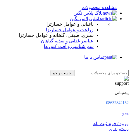
مشاهده محصولات
بلاگ پلاس نگین
دانش پلاس نگین
باغبانی و عوامل خسارتزا
زراعت و عوامل خسارتزا
سبزی، صیفی، گلخانه و عوامل خسارتزا
عناصر غذایی و تغذیه گیاهان
سم شناسی و آفت کش ها
تماس با ما
جست و جو
پشتیبانی
08632842152
منو
ورود / فرم ثبت نام
دسته بندی