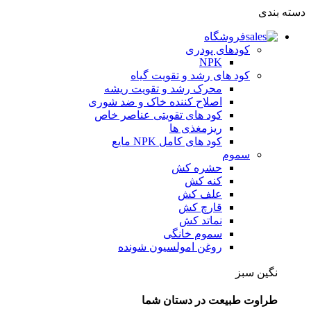
دسته بندی
فروشگاه
کودهای پودری
NPK
کود های رشد و تقویت گیاه
محرک رشد و تقویت ریشه
اصلاح کننده خاک و ضد شوری
کود های تقویتی عناصر خاص
ریزمغذی ها
کود های کامل NPK مایع
سموم
حشره کش
کنه کش
علف کش
قارچ کش
نماتد کش
سموم خانگی
روغن امولسیون شونده
نگین سبز
طراوت طبیعت در دستان شما