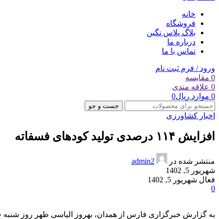
خانه
فروشگاه
بلاگ پلاس نگین
درباره ما
تماس با ما
ورود / فرم ثبت نام
0
مقایسه
0
علاقه مندی
0
موارد
ریال
0
جست و جو
اخبار کشاورزی
افزایش ۱۱۴ درصدی تولید کودهای فسفاته
منتشر شده در
admin2
شهریور 5, 1402
فعال شهریور 5, 1402
0
به گزارش خبرگزاری فارس از همدان، بهروز الیاسی ظهر روز شنبه 