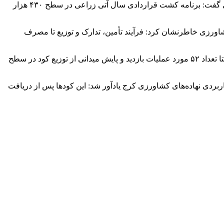
وی با اشاره به ابلاغ برنامه کشت قراردادی سه محصول گندم‏، جو و دانه‌های روغنی در سال زراعی ۱۴۰۳-۱۴۰۲ توسط وزیر جهاد کشاورزی گفت: برنامه کشت قراردادی سال آتی زراعی در سطح ۴۳۰ هزار
زی خاطرنشان کرد: فرآیند تأمین، تدارک و توزیع تا مصرف
وی بیان کرد: اگر کود تقلبی و بی‌کیفیت وارد برنامه توزیع شود به طور سیستماتیک شناسایی و از چرخه توزیع خارج می‌شود که در همین راستا تعداد ۵۲ مورد عملیات بازدید و پایش میدانی از توزیع کود در سطح
ه مرکز تحقیقات کاربردی نهاده‌های کشاورزی کرج یادآور شد: این کودها پس از دریافت