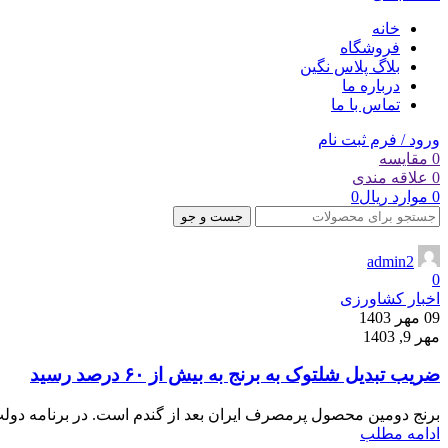
خانه
فروشگاه
بلاگ پلاس نگین
درباره ما
تماس با ما
ورود / فرم ثبت نام
0
مقایسه
0
علاقه مندی
0
موارد
ریال
0
جست و جو
admin2
0
اخبار کشاورزی
09 مهر 1403
مهر 9, 1403
ضریب تبدیل شلتوک به برنج به بیش از ۶۰ درصد رسید
برنج دومین محصول پرمصرف ایران بعد از گندم است. در برنامه دولت و طرح جامع الگوی ک
ادامه مطلب