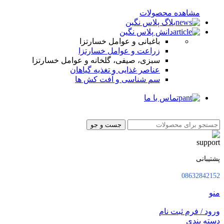
مشاهده محصولات
بلاگ پلاس نگین
دانش پلاس نگین
باغبانی و عوامل خسارتزا
زراعت و عوامل خسارتزا
سبزی، صیفی، گلخانه و عوامل خسارتزا
عناصر غذایی و تغذیه گیاهان
سم شناسی و آفت کش ها
تماس با ما
جست و جو
پشتیبانی
08632842152
منو
ورود / فرم ثبت نام
دسته بندی