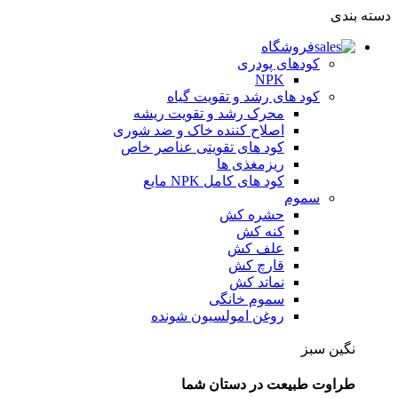
دسته بندی
فروشگاه
کودهای پودری
NPK
کود های رشد و تقویت گیاه
محرک رشد و تقویت ریشه
اصلاح کننده خاک و ضد شوری
کود های تقویتی عناصر خاص
ریزمغذی ها
کود های کامل NPK مایع
سموم
حشره کش
کنه کش
علف کش
قارچ کش
نماتد کش
سموم خانگی
روغن امولسیون شونده
نگین سبز
طراوت طبیعت در دستان شما