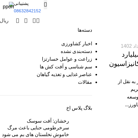
پشتیبانی
08632842152
ریال
دسته‌ها
اخبار کشاورزی
دسته‌بندی نشده
ار میلیارد
زراعت و عوامل خسارتزا
انیزاسیون
سم شناسی و آفت کش ها
عناصر غذایی و تغذیه گیاهان
ه نقل از
مقالات
ریم
وسعه
ورز...
بلاگ پلاس اخ
رخشان: آفت سوسک
سرخرطومی حنایی باعث مرگ
خاموش نخلستان های بم می شود