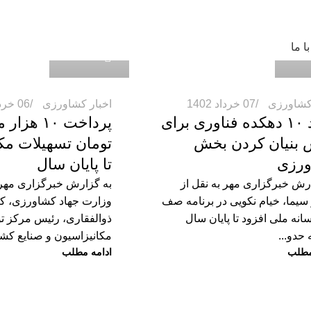
admin2
a
ا ما
0
 کشاورزی
07 خرداد 1402
اخبار کشاورزی
06 خرداد 1402
ایجاد ۱۰ دهکده فناوری برای
پرداخت ۱۰ هز
 بنیان کردن بخش
تومان تسهیلات مک
رزی
تا پایان سال
رش خبرگزاری مهر به نقل از
به گزارش خبرگزاری مهر ب
سیما، خیام نکویی در برنامه صف
وزارت جهاد کشاورزی، ک
انه ملی افزود تا پایان سال
ذوالفقاری، رئیس مرکز ت
حدو...
مکانیزاسیون و صنایع کشا
مطلب
ادامه مطلب