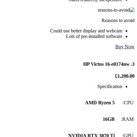
Reasons to avoid
Could use better display and webcam
Lots of pre-installed software
Buy Now
3. HP Victus 16-e0174nw
£1,200.00
Specification
AMD Ryzen 5
CPU:
16GB
RAM:
NVIDIA RTX 3070 Ti
GPU: