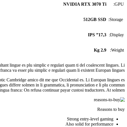
NVIDIA RTX 3070 Ti
GPU:
512GB SSD
Storage:
17,3” IPS
Display:
2.9 Kg
Weight:
nt lingue es plu simplic e regulari quam ti del coalescent lingues. Li
franca va esser plu simplic e regulari quam li existent Europan lingues.
keptic Cambridge amico dit me que Occidental es. Li Europan lingues es
ingues differe solmen in li grammatica, li pronunciation e li plu commun
lingua franca: On refusa continuar payar custosi traductores. At solmen
Reasons to buy
Strong entry-level gaming
Also solid for performance