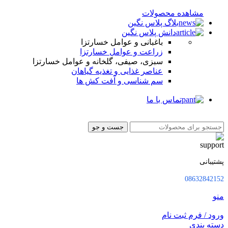
مشاهده محصولات
بلاگ پلاس نگین
دانش پلاس نگین
باغبانی و عوامل خسارتزا
زراعت و عوامل خسارتزا
سبزی، صیفی، گلخانه و عوامل خسارتزا
عناصر غذایی و تغذیه گیاهان
سم شناسی و آفت کش ها
تماس با ما
جست و جو
پشتیبانی
08632842152
منو
ورود / فرم ثبت نام
دسته بندی