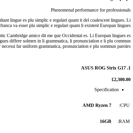
Phenomenal performance for professionals
nt lingue es plu simplic e regulari quam ti del coalescent lingues. Li
franca va esser plu simplic e regulari quam li existent Europan lingues.
keptic Cambridge amico dit me que Occidental es. Li Europan lingues es
ingues differe solmen in li grammatica, li pronunciation e li plu commun
er necessi far uniform grammatica, pronunciation e plu sommun paroles.
1. ASUS ROG Strix G17
£2,300.00
Specification
AMD Ryzen 7
CPU:
16GB
RAM: