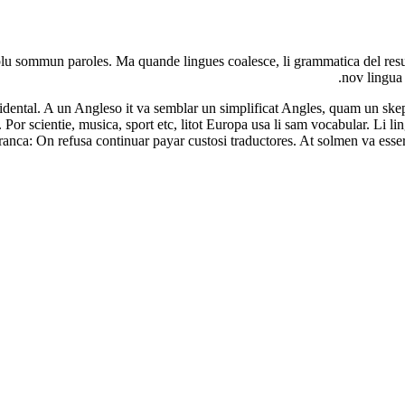
u sommun paroles. Ma quande lingues coalesce, li grammatica del resulta
nov lingua 
ccidental. A un Angleso it va semblar un simplificat Angles, quam un s
Por scientie, musica, sport etc, litot Europa usa li sam vocabular. Li l
franca: On refusa continuar payar custosi traductores. At solmen va ess