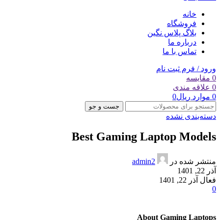
خانه
فروشگاه
بلاگ پلاس نگین
درباره ما
تماس با ما
ورود / فرم ثبت نام
0
مقایسه
0
علاقه مندی
0
موارد
ریال
0
جست و جو
دسته‌بندی نشده
Best Gaming Laptop Models
منتشر شده در
admin2
آذر 22, 1401
فعال آذر 22, 1401
0
About Gaming Laptops