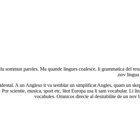
u sommun paroles. Ma quande lingues coalesce, li grammatica del resulta
nov lingua 
ccidental. A un Angleso it va semblar un simplificat Angles, quam un s
Por scientie, musica, sport etc, litot Europa usa li sam vocabular. Li l
vocabules. Omnicos directe al desirabilite de un nov 