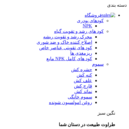
دسته بندی
فروشگاه
کودهای پودری
NPK
کود های رشد و تقویت گیاه
محرک رشد و تقویت ریشه
اصلاح کننده خاک و ضد شوری
کود های تقویتی عناصر خاص
ریزمغذی ها
کود های کامل NPK مایع
سموم
حشره کش
کنه کش
علف کش
قارچ کش
نماتد کش
سموم خانگی
روغن امولسیون شونده
نگین سبز
طراوت طبیعت در دستان شما