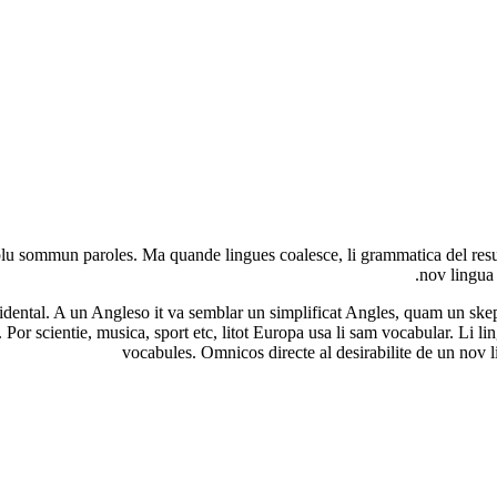
u sommun paroles. Ma quande lingues coalesce, li grammatica del resulta
nov lingua 
ccidental. A un Angleso it va semblar un simplificat Angles, quam un s
Por scientie, musica, sport etc, litot Europa usa li sam vocabular. Li l
vocabules. Omnicos directe al desirabilite de un nov 