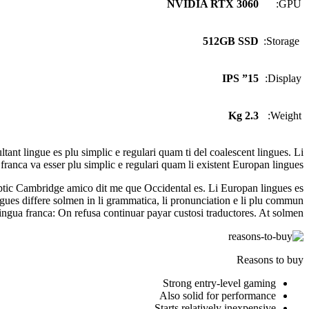
NVIDIA RTX 3060
GPU:
512GB SSD
Storage:
15” IPS
Display:
2.3 Kg
Weight:
nt lingue es plu simplic e regulari quam ti del coalescent lingues. Li
franca va esser plu simplic e regulari quam li existent Europan lingues.
keptic Cambridge amico dit me que Occidental es. Li Europan lingues es
ingues differe solmen in li grammatica, li pronunciation e li plu commun
lingua franca: On refusa continuar payar custosi traductores. At solmen
Reasons to buy
Strong entry-level gaming
Also solid for performance
Starts relatively inexpensive