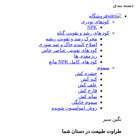
دسته بندی
فروشگاه
کودهای پودری
NPK
کود های رشد و تقویت گیاه
محرک رشد و تقویت ریشه
اصلاح کننده خاک و ضد شوری
کود های تقویتی عناصر خاص
ریزمغذی ها
کود های کامل NPK مایع
سموم
حشره کش
کنه کش
علف کش
قارچ کش
نماتد کش
سموم خانگی
روغن امولسیون شونده
نگین سبز
طراوت طبیعت در دستان شما