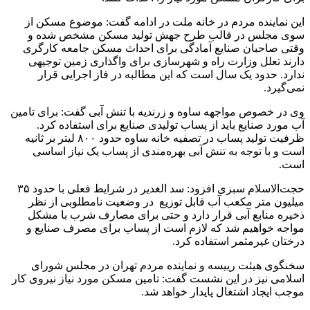
این نماینده مردم در خانه ملت در ادامه گفت: موضوع مسکن از
سوی مجلس در قالب طرح جهش تولید مسکن مشخص شده و
وقتی صاحبان صنایع آمادگی برای احداث مسکن جامعه کارگری
دارند تعلل وزارت راه و شهرسازی برای واگذاری زمین توجیهی
ندارد. حدود یک سال است که این مطالبه در فاز اجرایی قرار
نمی‌گیرد.
وی در خصوص مواجهه ساوه و زرندیه با تنش آبی گفت: برای تامین
آب مورد صنایع باید از پساب تولیدی صنایع برای استفاده کرد.
ظرفیت تولید پساب در تصفیه خانه ساوه حدود ۸۰۰ لیتر بر ثانیه
است و با توجه به تنش آبی بهره‌مندی از پساب یک نیاز اساسی
است.
حجت‌الاسلام سبزی افزود: سد الغدیر در شرایط فعلی با حدود ۳۵
میلیون متر مکعب آب قابل توزیع در وضعیت نامطلوبی از نظر
ذخیره منابع آبی قرار دارد و حتی برای مصارف شرب با مشکل
مواجه خواهیم شد که لازم است از پساب برای مصرف صنایع و
درختان غیرمثمر استفاده کرد.
سخنگوی هیئت رییسه و نماینده مردم تهران در مجلس شورای
اسلامی نیز در این نشست گفت: تامین مسکن مورد نیاز نیروی کار
موجب ایجاد اشتغال پایدار خواهد شد. ‌