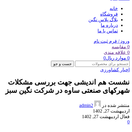
خانه
فروشگاه
بلاگ پلاس نگین
درباره ما
تماس با ما
ورود / فرم ثبت نام
0
مقایسه
0
علاقه مندی
0
موارد
ریال
0
جست و جو
اخبار کشاورزی
نشست هم اندیشی جهت بررسی مشکلات
شهرکهای صنعتی ساوه در شرکت نگین سبز
منتشر شده در
admin2
اردیبهشت 27, 1402
فعال اردیبهشت 27, 1402
0