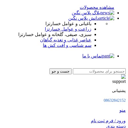
مشاهده محصولات
بلاگ پلاس نگین
دانش پلاس نگین
باغبانی و عوامل خسارتزا
زراعت و عوامل خسارتزا
سبزی، صیفی، گلخانه و عوامل خسارتزا
عناصر غذایی و تغذیه گیاهان
سم شناسی و آفت کش ها
تماس با ما
جست و جو
پشتیبانی
08632842152
منو
ورود / فرم ثبت نام
دسته بندی