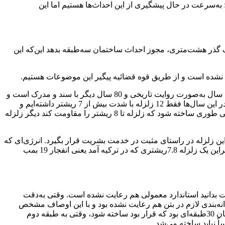
ه‌سرعت در حال پیشگیری از این احداث‌ها هستیم اما این
ذر هشت‌متری، مجوز احداث ساختمان سه‌طبقه بدهد این‌که این
ا نشده است و از طریق قوه قضائیه پیگیر این موضوعات هستیم.
این مقام مسئول به موضوع نوع ساخت‌وسازها نیز اشاره و خاطرنشان کرد: وقتی 220 سال گذشته را بررسی می‌کنیم که از این میزان، 140 سال به‌صورت روایت تاریخی و 80 سال دیگر با سند و مدرک است و
مراکز ژئوفیزیک مثل مرکز ژئوفیزیک دانشگاه تهران و همچنین مرکز زلزله‌نگاری بین‌المللی این موضوعات را ثبت کرده‌اند متوجه می‌شویم در این سال‌ها فقط 12 زلزله با شدت بیش از 7 ریشتر داشته‌ایم و
آخرین 7.7 ریشتر بوده است که این موضوع یک مسیر را به ما نشان می‌دهد که اگر ساخت‌وسازها اصولی شود و مصالح و سازه‌های ساختمانی طوری ساخته شود که زلزله تا 8 ریشتر را مقاومت کند دیگر زلزله
این زلزله در راستای مثبت در خدمت بشریت قرار بگیرد. انرژی‌ای که
یک زلزله 4ریشتری آزاد می‌کند برابری می‌کند با یک بمب هیروشیما و بنابراین انفجار یک بمب هیروشیما یعنی انفجار یک‌هزار تن تی‌ان‌تی و بنابراین یک زلزله 7.8ریشتری که در ترکیه آمد یعنی انفجار 19 بمب
 بدانید استاندارد معمولی هم رعایت نشده است. وقتی به‌دقت
کدام از آن‌ها استفاده نشده بود؛ حتی دانه‌بندی لازم در بتن هم رعایت نشده بود و با این اوصاف مشخص
است وقتی این استانداردها رعایت نشود با یک زلزله کوچک ساختمان فرو می‌ریزد، به‌عنوان مثال یک مورد داشتیم که بررسی کردیم، ساختمان 30طبقه‌ای بود که قرار بود ساخته شود، وقتی به طبقه دوم