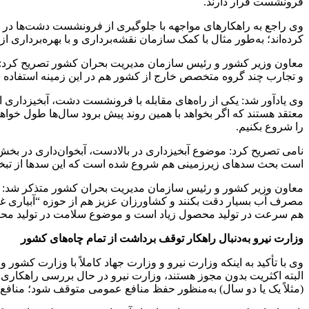
فرونشست قرار دارند.
وی راجع به راهکارهای مواجهه با جلوگیری از فرونشست دشت‌ها در
کرده‌اند؛ به‌طور مثال با کمک سازمان نقشه‌برداری و با بهره‌برداری از تجهیزات مختلف همچون GPS پیشرف
معاون وزیر کشور و رئیس سازمان مدیریت بحران کشور تصریح کرد: وز
و تجارب چند گروه متخصص خارج از کشور هم در این زمینه استفاده شود
معتقد هستند که اگر بخواهد با همین روند پیش برود سال‌ها طول خوا
را شروع بکنیم.
نامی تصریح کرد: موضوع آبخیزداری در بالادست، آبخوان‌داری در بخش 
است بحث سدهای زیرزمینی هم شروع شده است که این سدها از تبخیر آ
معاون وزیر کشور و رئیس سازمان مدیریت بحران کشور متذکر شد: ولی 
مصرف آب بسیار دقت بکنند و کشاورزان عزیز هم از حوزه “آبیاری غرق
هم سرعت در تولید محصول زیاد است و موضوع سلامت در تولید مح
وزارت نیرو به‌دنبال راهکار توقف برداشت از تمام چاه‌های کشور
وی با تأکید به اینکه وزارت نیرو و وزارت جهاد کاملاً با وزارت کش
البته اکثریت بدون مجوز هستند، وزارت نیرو در حال بررسی راهکاری
(مثلاً یک یا دو سال) به‌منظور حفظ منافع عمومی متوقف شود؛ من