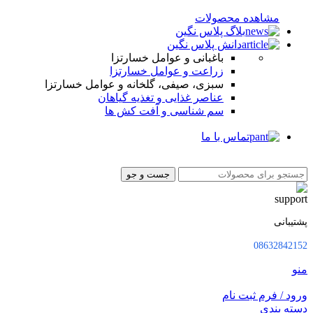
مشاهده محصولات
بلاگ پلاس نگین
دانش پلاس نگین
باغبانی و عوامل خسارتزا
زراعت و عوامل خسارتزا
سبزی، صیفی، گلخانه و عوامل خسارتزا
عناصر غذایی و تغذیه گیاهان
سم شناسی و آفت کش ها
تماس با ما
جست و جو
پشتیبانی
08632842152
منو
ورود / فرم ثبت نام
دسته بندی