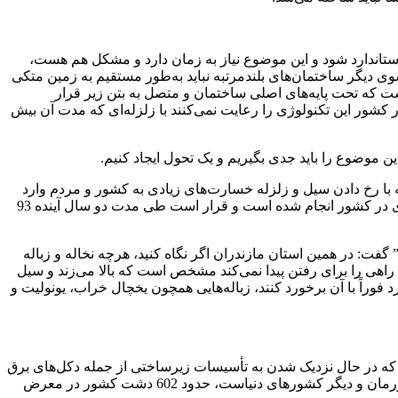
استاندارد شود و این موضوع نیاز به زمان دارد و مشکل هم هست،
وی دیگر ساختمان‌‌های بلندمرتبه نباید به‌طور مستقیم به زمین متکی
ت که تحت پایه‌های اصلی ساختمان و متصل به بتن زیر قرار
کشور این تکنولوژی را رعایت نمی‌کنند با زلزله‌ای که مدت آن بیش
موضوع را باید جدی بگیریم و یک تحول ایجاد کنیم.
ه با رخ دادن سیل و زلزله خسارت‌های زیادی به کشور و مردم وارد
می‌شود؟”، گفت: این تحول آغاز شده است و ما این موضوع را شروع کردیم ولی زمان‌بر است، مثلاً 33 میلیون مترمکعب در حوزه آبخیزداری در کشور انجام شده است و قرار است طی مدت دو سال آینده 93
فت: در همین استان مازندران اگر نگاه کنید، هرچه نخاله و زباله
راهی را برای رفتن پیدا نمی‌کند مشخص است که بالا می‌زند و سیل
فوراً با آن برخورد کنند، زباله‌هایی همچون یخچال خراب، یونولیت و
که در حال نزدیک شدن به تأسیسات زیرساختی از جمله دکل‌های برق
و خطوط راه‌آهن است و برنامه سازمان مدیریت بحران برای مقابله با فرونشست چیست ابراز کرد: بحث فرونشست یک بحث جدی در کشورمان و دیگر کشورهای دنیاست، حدود 602 دشت کشور در معرض