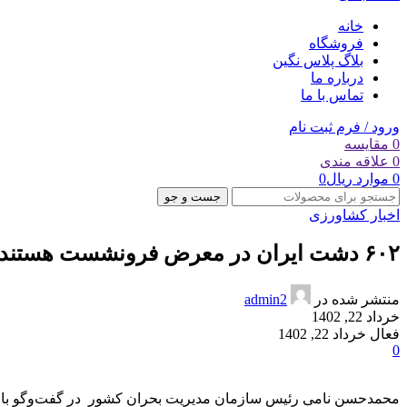
خانه
فروشگاه
بلاگ پلاس نگین
درباره ما
تماس با ما
ورود / فرم ثبت نام
0
مقایسه
0
علاقه مندی
0
موارد
ریال
0
جست و جو
اخبار کشاورزی
۶۰۲ دشت ایران در معرض فرونشست هستند/ برنامه وزارت نیرو برای توقف برداشت از تمام چاه‌های کشور
منتشر شده در
admin2
خرداد 22, 1402
فعال خرداد 22, 1402
0
محمدحسن نامی رئیس سازمان مدیریت بحران کشور در گفت‌وگو با خبرنگ