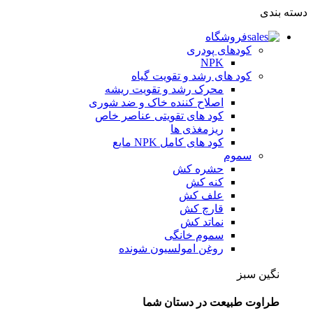
دسته بندی
فروشگاه
کودهای پودری
NPK
کود های رشد و تقویت گیاه
محرک رشد و تقویت ریشه
اصلاح کننده خاک و ضد شوری
کود های تقویتی عناصر خاص
ریزمغذی ها
کود های کامل NPK مایع
سموم
حشره کش
کنه کش
علف کش
قارچ کش
نماتد کش
سموم خانگی
روغن امولسیون شونده
نگین سبز
طراوت طبیعت در دستان شما