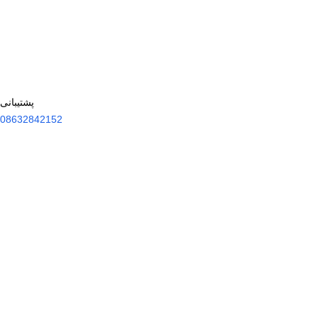
پشتیبانی
08632842152