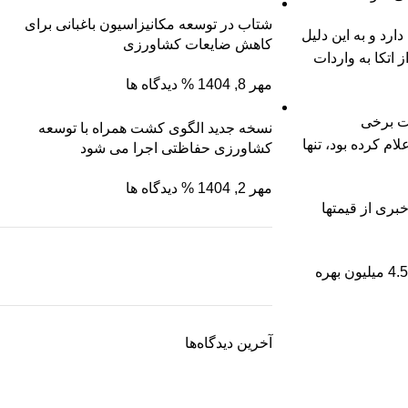
شتاب در توسعه مکانیزاسیون باغبانی برای
رد و به این دلیل
کاهش ضایعات کشاورزی
 است که از اتکا به واردات
مهر 8, 1404
% دیدگاه ها
ین کرده و قیمت برخی
نسخه جدید الگوی کشت همراه با توسعه
م کرده بود، تنها
کشاورزی حفاظتی اجرا می شود
مهر 2, 1404
% دیدگاه ها
بری از قیمتها
رئیس این شورا را وزیر جهاد کشاورزی بر عهده دارد، او مسئول وزارتخانه ای است که تامین کننده امنیت غذایی کشور باید باشد اما 4.5 میلیون بهره
نگین سبز ساوه
ریشه رشد، برگِ اعتماد
آخرین دیدگاه‌ها
برو به فروشگاه