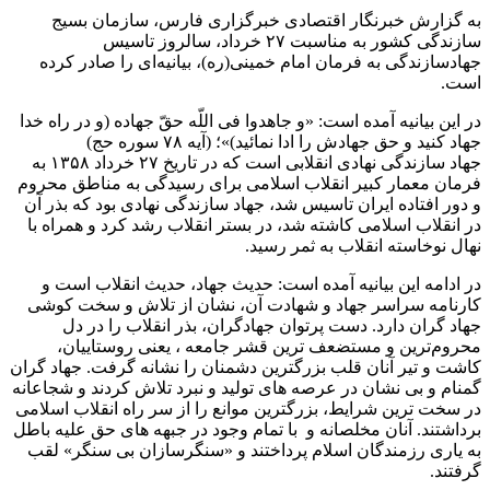
به گزارش خبرنگار اقتصادی خبرگزاری فارس، ‌سازمان بسیج
سازندگی کشور ‌به مناسبت ۲۷ خرداد، سالروز تاسیس
جهادسازندگی به فرمان امام خمینی(ره)، بیانیه‌ای را صادر کرده
است.
در این بیانیه آمده است: «و جاهدوا فى اللّه حقّ جهاده (و در راه خدا
جهاد کنید و حق جهادش را ادا نمائید‌)»؛ (آیه ۷۸ سوره حج)
جهاد سازندگی نهادی انقلابی است که در تاریخ ۲۷ خرداد ۱۳۵۸ به
فرمان معمار کبیر انقلاب اسلامی برای رسیدگی به مناطق محروم
و دور افتاده ایران تاسیس شد، جهاد سازندگی نهادی بود که بذر آن
در انقلاب اسلامی کاشته شد، در بستر انقلاب رشد کرد و همراه با
نهال نوخاسته انقلاب به ثمر رسید.
در ادامه این بیانیه آمده است: حدیث جهاد، حدیث انقلاب است و
کارنامه سراسر جهاد و شهادت آن، نشان از تلاش و سخت کوشی
جهاد گران دارد. دست پرتوان جهادگران‌، بذر انقلاب را در دل
محروم‌ترین و مستضعف ترین قشر جامعه ، یعنی روستاییان‌،
کاشت و تیر آنان قلب بزرگترین دشمنان را نشانه گرفت. جهاد گران
گمنام و بی نشان در عرصه های تولید و نبرد تلاش کردند و شجاعانه
در سخت ترین شرایط، بزرگترین موانع را از سر راه انقلاب اسلامی
برداشتند. آنان مخلصانه و با تمام وجود در جبهه های حق علیه باطل
به یاری رزمندگان اسلام پرداختند و «سنگرسازان بی سنگر» لقب
گرفتند.