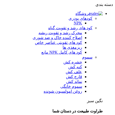
دسته بندی
فروشگاه
کودهای پودری
NPK
کود های رشد و تقویت گیاه
محرک رشد و تقویت ریشه
اصلاح کننده خاک و ضد شوری
کود های تقویتی عناصر خاص
ریزمغذی ها
کود های کامل NPK مایع
سموم
حشره کش
کنه کش
علف کش
قارچ کش
نماتد کش
سموم خانگی
روغن امولسیون شونده
نگین سبز
طراوت طبیعت در دستان شما