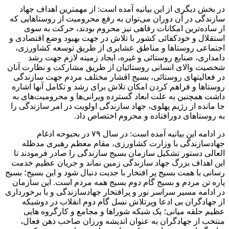
در بخش دیگری از این بیانیه آمده است: از مهمترین اهداف جهاد
سازندگی در آن دوران می‌توان به رفع محرومیت از روستاهایی که
از ساده‌ترین امکانات رفاهی نیز محروم بودند، حرکت به سوی
استقلال و خودکفائی کشور با تلاش در جهت بهبود وضع اقتصادی و
اجتماعی روستاها و مناطق عشایری از طریق توسعه کشاورزی،
دامداری، صنایع روستائی و غیره، ایجاد زمینه لازم جهت رشد
شخصیت والای انسانی روستائیان از طریق مشارکت و نظارت آنان
در فعالیتهای روستائی، بسیج اقشار مختلف مردم جهت سازندگی
روستاها و فراهم کردن امکان تلاش برای رشد و تکامل آنها اشاره
داشت همچنین به علت ابعاد گسترده ویرانی‌ها و محرومیت‌های به
جا مانده از رژیم پهلوی، جهاد سازندگی اولویت در امر سازندگی را
به روستاهای دورافتاده و محروم اختصاص داد.
در ادامه این بیانیه آمده است: در سال ۷۹ در بحبوحه ادغام
جهادسازندگی با وزارت کشاورزی، مقام معظم رهبری مدظله
العالی دستور تشکیل سازمان بسیج سازندگی را صادر فرمودند تا
این اهداف بزرگ جهاد سازندگی زمین نماند و جریان عظیم خدمت
رسانی با همت بسیج پر افتخار با جدیت دنبال شود و این بسیج؛ بسیج
پاره تن مردم و بسیج گام دوم بسیج همه مردم است. این سازمان
در ادامه مسیر سراسر نور و پرافتخار جهادسازندگی و با برخورداری
از جهادگران بی ادعا وپرتلاش نسل گام دوم انقلاب در دوشبکه
عظیم حلقه میانی؛ یک شبکه شوراها و مجامع و کارگروه هایی
منتخب از جهادگران به عنوان اندیشه ورزان صاحب ذهن فعال،