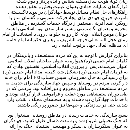
زبان گویا، هویت ساز،مسئله شناس و ایده پرداز و دوم شبکه
قرارگاهای عملیات جهادی بعنوان عینیت بخش و تحقق دهنده
راهکارهای حل نظام مسائل توسط جهادگران در پیوند ناگسستنی
بامردم. جریان جهادی برای ایجادحرکت عمومی و گفتمان ساز با
رویکرد امید آفرینی مستمر از درگاه خدمات گسترده در مناطق
محروم و بعنوان نگاه تمدنی وبستر ساز تمدن نوین اسلامی با همت
جوانان مومن انقلابی وپای کار رو به جلو می رود. با استعانت از امام
زمان عجل الله تعالی فرجه الشریف و رهبری حکیمانه امام خامنه
ای مدظله العالی جهاد پرقوت ادامه دارد.
بنابراین گزارش با توجه به این که مردم مستضعف و پابرهنگان در
کلمات امام خمینی (ره) همواره به عنوان صاحبان انقلاب اسلامی
عنوان می‌شدند، پس از پیروزی انقلاب اسلامی، نخستین نهادی که
به فرمان امام خمینی (ره) تشکیل شد،‌ کمیته امداد امام خمینی (ره)
برای رسیدگی به حال محرومان،‌ سپس حساب 100 امام برای خانه
دار کردن مردم در روستاها و سپس جهاد سازندگی برای خدمت به
مردم مستضعف در مناطق محروم و دورافتاده بود، مردمی که در
طی دوران ستمشاهی مورد غفلت و فراموشی قرار گرفته بودند و
با خدمات جهادگران دیده شدند و به صحنه‌های مختلف انقلاب وارد
شدند،‌ حتی در سازندگی و جبهه‌ها نیز حضور پر رنگی داشتند.
بسیج سازندگی به خدمات رسانی‌در مناطق روستایی مشغول بود
که جنگ تحمیلی شروع شد و به مدت 8 سال طول کشید، جهادگران
به عنوان سنگرسازان بی‌سنگر و مهندسی پشتیبانی جنگ به ارائه