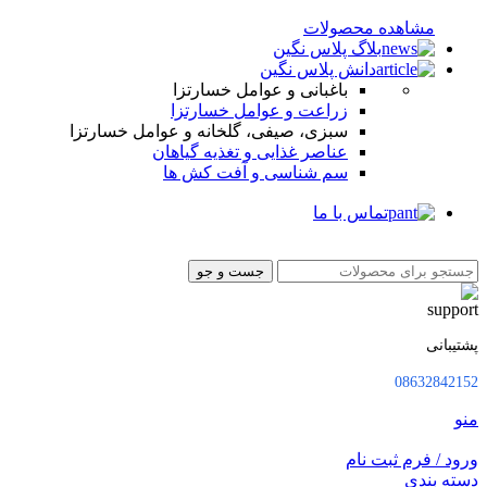
مشاهده محصولات
بلاگ پلاس نگین
دانش پلاس نگین
باغبانی و عوامل خسارتزا
زراعت و عوامل خسارتزا
سبزی، صیفی، گلخانه و عوامل خسارتزا
عناصر غذایی و تغذیه گیاهان
سم شناسی و آفت کش ها
تماس با ما
جست و جو
پشتیبانی
08632842152
منو
ورود / فرم ثبت نام
دسته بندی