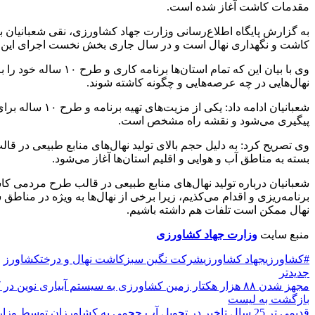
مقدمات کاشت آغاز شده است
.
به گزارش پایگاه اطلاع‌رسانی وزارت جهاد کشاورزی، نقی شعبانیان 
کاشت و نگهداری نهال است و در سال جاری بخش نخست اجرای این طرح با تولید بیش از ۲۵۰ میلیون اصله نهال، تمام شده و استان‌ها اکنون بخش دو
وی با بیان این که ت
نهال‌هایی در چه عرصه‌هایی و چگونه کاشته شوند
.
شعبانیان ادام
پیگیری می‌شود و نقشه راه مشخص است
.
وی تصریح کرد: به دلیل حجم بالای تولید نهال‌های منابع طبیعی در
بسته به مناطق آب و هوایی و اقلیم استان‌ها آغاز می‌شود
.
برنامه‌ریزی و اقدام می‌کذیم، زیرا برخی از نهال‌ها به ویژه در مناطق
نهال ممکن است تلفات هم داشته باشیم.
منبع سایت
وزارت جهاد کشاورزی
#کشاورزی
جهاد کشاورزی
شرکت نگین سبز
کاشت نهال و درخت
کشاورز
جدیدتر
مجهز شدن ۸۸ هزار هکتار زمین کشاورزی به سیستم آبیاری نوین در کرمانشاه
بازگشت به لیست
قدیمی تر
25 سال تاخیر در تحویل آب حجمی به کشاورزان توسط وزارت نیرو