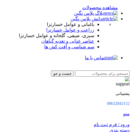
مشاهده محصولات
بلاگ پلاس نگین
دانش پلاس نگین
باغبانی و عوامل خسارتزا
زراعت و عوامل خسارتزا
سبزی، صیفی، گلخانه و عوامل خسارتزا
عناصر غذایی و تغذیه گیاهان
سم شناسی و آفت کش ها
تماس با ما
جست و جو
پشتیبانی
08632842152
منو
ورود / فرم ثبت نام
دسته بندی