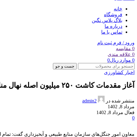
خانه
فروشگاه
بلاگ پلاس نگین
درباره ما
تماس با ما
ورود / فرم ثبت نام
0
مقایسه
0
علاقه مندی
0
موارد
ریال
0
جست و جو
اخبار کشاورزی
آغاز مقدمات کاشت ۲۵۰ میلیون اصله نهال منابع طبیعی/ استان‌ها برنامه ۱۰ ساله تدوین کردند
منتشر شده در
admin2
مرداد 8, 1402
فعال مرداد 8, 1402
0