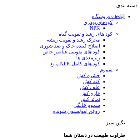
دسته بندی
فروشگاه
کودهای پودری
NPK
کود های رشد و تقویت گیاه
محرک رشد و تقویت ریشه
اصلاح کننده خاک و ضد شوری
کود های تقویتی عناصر خاص
ریزمغذی ها
کود های کامل NPK مایع
سموم
حشره کش
کنه کش
علف کش
قارچ کش
نماتد کش
سموم خانگی
روغن امولسیون شونده
نگین سبز
طراوت طبیعت در دستان شما