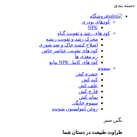
دسته بندی
فروشگاه
کودهای پودری
NPK
کود های رشد و تقویت گیاه
محرک رشد و تقویت ریشه
اصلاح کننده خاک و ضد شوری
کود های تقویتی عناصر خاص
ریزمغذی ها
کود های کامل NPK مایع
سموم
حشره کش
کنه کش
علف کش
قارچ کش
نماتد کش
سموم خانگی
روغن امولسیون شونده
نگین سبز
طراوت طبیعت در دستان شما