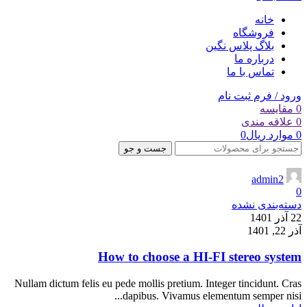
خانه
فروشگاه
بلاگ پلاس نگین
درباره ما
تماس با ما
ورود / فرم ثبت نام
0
مقایسه
0
علاقه مندی
0
موارد
ریال
0
جست و جو
admin2
0
دسته‌بندی نشده
22 آذر 1401
آذر 22, 1401
How to choose a HI-FI stereo system
Nullam dictum felis eu pede mollis pretium. Integer tincidunt. Cras
dapibus. Vivamus elementum semper nisi...