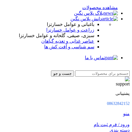
مشاهده محصولات
بلاگ پلاس نگین
دانش پلاس نگین
باغبانی و عوامل خسارتزا
زراعت و عوامل خسارتزا
سبزی، صیفی، گلخانه و عوامل خسارتزا
عناصر غذایی و تغذیه گیاهان
سم شناسی و آفت کش ها
تماس با ما
جست و جو
پشتیبانی
08632842152
منو
ورود / فرم ثبت نام
دسته بندی