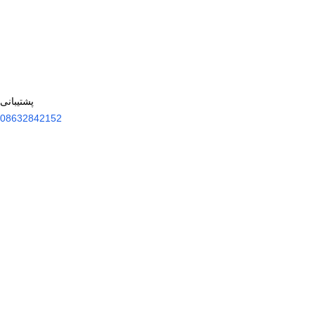
پشتیبانی
08632842152