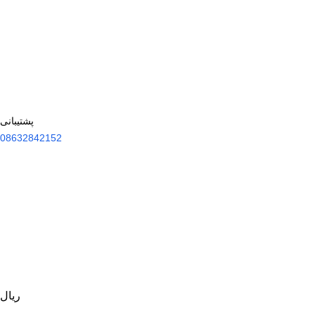
پشتیبانی
08632842152
ریال