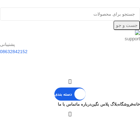
جست و جو
پشتیبانی
08632842152
دسته بندی
خانه
فروشگاه
بلاگ پلاس نگین
درباره ما
تماس با ما