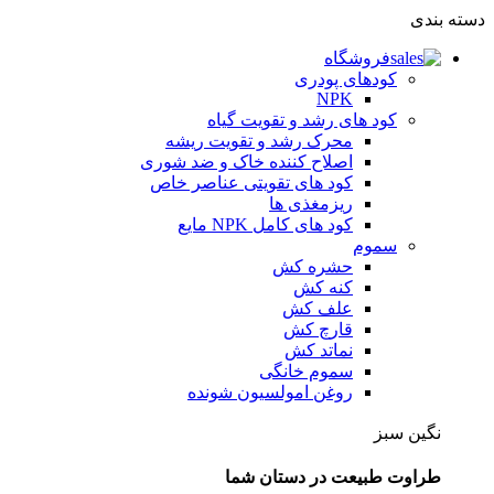
دسته بندی
فروشگاه
کودهای پودری
NPK
کود های رشد و تقویت گیاه
محرک رشد و تقویت ریشه
اصلاح کننده خاک و ضد شوری
کود های تقویتی عناصر خاص
ریزمغذی ها
کود های کامل NPK مایع
سموم
حشره کش
کنه کش
علف کش
قارچ کش
نماتد کش
سموم خانگی
روغن امولسیون شونده
نگین سبز
طراوت طبیعت در دستان شما