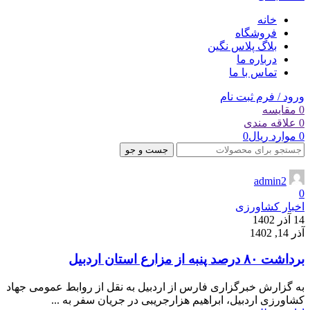
خانه
فروشگاه
بلاگ پلاس نگین
درباره ما
تماس با ما
ورود / فرم ثبت نام
0
مقایسه
0
علاقه مندی
0
موارد
ریال
0
جست و جو
admin2
0
اخبار کشاورزی
14 آذر 1402
آذر 14, 1402
برداشت ۸۰ درصد پنبه از مزارع استان اردبیل
به گزارش خبرگزاری فارس از اردبیل به نقل از روابط عمومی جهاد
کشاورزی اردبیل، ابراهیم هزارجریبی در جریان سفر به ...