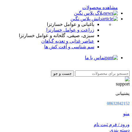
مشاهده محصولات
بلاگ پلاس نگین
دانش پلاس نگین
باغبانی و عوامل خسارتزا
زراعت و عوامل خسارتزا
سبزی، صیفی، گلخانه و عوامل خسارتزا
عناصر غذایی و تغذیه گیاهان
سم شناسی و آفت کش ها
تماس با ما
جست و جو
پشتیبانی
08632842152
منو
ورود / فرم ثبت نام
دسته بندی