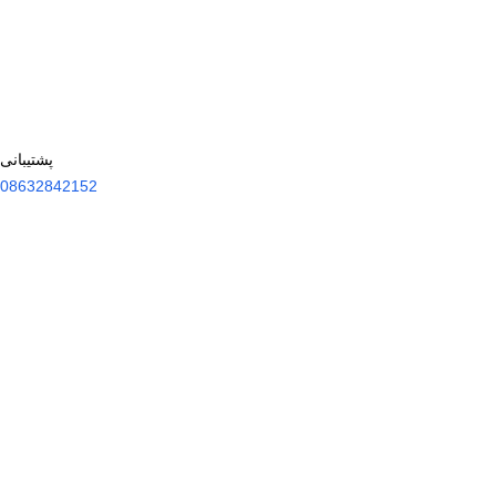
پشتیبانی
08632842152