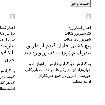
جست و جو
dmin2
admin2
0
0
اخبار کشاورزی
اخبار کشا
26 شهریور 1402
15 تیر 1402
شهریور 26, 1402
تیر 15, 1402
پنج کشتی حامل گندم از طریق
نیازمن
بندر امام (ره) به کشور وارد شد
تا کالا
جدی
به گزارش خبرگزاری فارس از اهواز، امید
جهان‌نژادیان مدیرکل غله و خدمات بازرگانی
به گزارش خ
خوزستان امروز در جمع خبرنگاران ...
گوشت در ه
ادامه مطلب
که هر کیل
ادامه مط