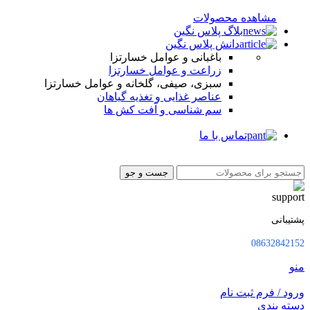
مشاهده محصولات
بلاگ پلاس نگین
دانش پلاس نگین
باغبانی و عوامل خسارتزا
زراعت و عوامل خسارتزا
سبزی، صیفی، گلخانه و عوامل خسارتزا
عناصر غذایی و تغذیه گیاهان
سم شناسی و آفت کش ها
تماس با ما
جست و جو
پشتیبانی
08632842152
منو
ورود / فرم ثبت نام
دسته بندی