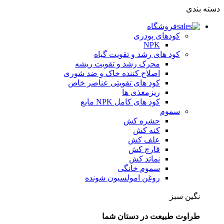
دسته بندی
فروشگاه
کودهای پودری
NPK
کود های رشد و تقویت گیاه
محرک رشد و تقویت ریشه
اصلاح کننده خاک و ضد شوری
کود های تقویتی عناصر خاص
ریزمغذی ها
کود های کامل NPK مایع
سموم
حشره کش
کنه کش
علف کش
قارچ کش
نماتد کش
سموم خانگی
روغن امولسیون شونده
نگین سبز
طراوت طبیعت در دستان شما