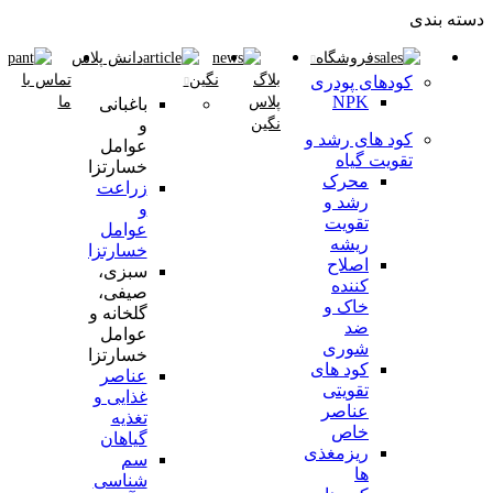
دسته بندی
فروشگاه
دانش پلاس
بلاگ
نگین
تماس با
کودهای پودری
NPK
پلاس
ما
باغبانی
نگین
و
کود های رشد و
عوامل
تقویت گیاه
خسارتزا
محرک
زراعت
رشد و
و
تقویت
عوامل
ریشه
خسارتزا
اصلاح
سبزی،
کننده
صیفی،
خاک و
گلخانه و
ضد
عوامل
شوری
خسارتزا
کود های
عناصر
تقویتی
غذایی و
عناصر
تغذیه
خاص
گیاهان
ریزمغذی
سم
ها
شناسی