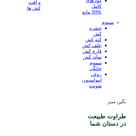
کود های
و آفت
کامل
کش ها
NPK مایع
سموم
حشره
کش
کنه کش
علف کش
قارچ کش
نماتد کش
سموم
خانگی
روغن
امولسیون
شونده
نگین سبز
طراوت طبیعت
در دستان شما