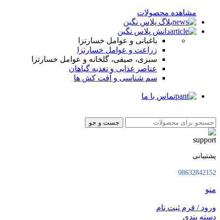
مشاهده محصولات
بلاگ پلاس نگین
دانش پلاس نگین
باغبانی و عوامل خسارتزا
زراعت و عوامل خسارتزا
سبزی، صیفی، گلخانه و عوامل خسارتزا
عناصر غذایی و تغذیه گیاهان
سم شناسی و آفت کش ها
تماس با ما
جست و جو
پشتیبانی
08632842152
منو
ورود / فرم ثبت نام
دسته بندی