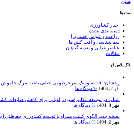
بستن
دسته‌ها
اخبار کشاورزی
دسته‌بندی نشده
زراعت و عوامل خسارتزا
سم شناسی و آفت کش ها
عناصر غذایی و تغذیه گیاهان
مقالات
بلاگ پلاس اخ
رخشان: آفت سوسک سرخرطومی حنایی باعث مرگ خاموش نخ
آذر 2, 1404
% دیدگاه ها
شتاب در توسعه مکانیزاسیون باغبانی برای کاهش ضایعات کش
مهر 8, 1404
% دیدگاه ها
نسخه جدید الگوی کشت همراه با توسعه کشاورزی حفاظتی اج
مهر 2, 1404
% دیدگاه ها