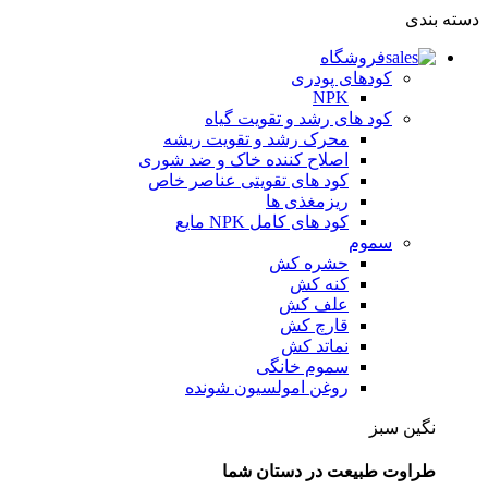
دسته بندی
فروشگاه
کودهای پودری
NPK
کود های رشد و تقویت گیاه
محرک رشد و تقویت ریشه
اصلاح کننده خاک و ضد شوری
کود های تقویتی عناصر خاص
ریزمغذی ها
کود های کامل NPK مایع
سموم
حشره کش
کنه کش
علف کش
قارچ کش
نماتد کش
سموم خانگی
روغن امولسیون شونده
نگین سبز
طراوت طبیعت در دستان شما