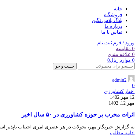
خانه
فروشگاه
بلاگ پلاس نگین
درباره ما
تماس با ما
ورود / فرم ثبت نام
0
مقایسه
0
علاقه مندی
0
موارد
ریال
0
جست و جو
admin2
0
اخبار کشاورزی
12 مهر 1402
مهر 12, 1402
اثرات مخرب بر حوزه کشاورزی در ۵۰ سال اخیر
به گزارش خبرنگار مهر، تحولات در هر عصری امری اجتناب ناپذیر است. در قرن ۲۱ شیوه‌های اجرا در حوزه‌ه
ادامه مطلب