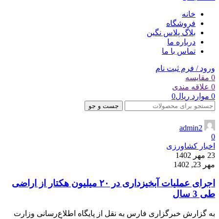
خانه
فروشگاه
بلاگ پلاس نگین
درباره ما
تماس با ما
ورود / فرم ثبت نام
0
مقایسه
0
علاقه مندی
0
موارد
ریال
0
جست و جو
admin2
0
اخبار کشاورزی
23 مهر 1402
مهر 23, 1402
اجرای عملیات آبخیزداری در ۲۰ میلیون هکتار از اراضی
طی 3 سال
به گزارش خبرگزاری فارس به نقل از پایگاه اطلاع‌رسانی وزارت