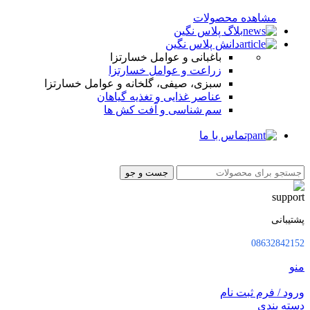
مشاهده محصولات
بلاگ پلاس نگین
دانش پلاس نگین
باغبانی و عوامل خسارتزا
زراعت و عوامل خسارتزا
سبزی، صیفی، گلخانه و عوامل خسارتزا
عناصر غذایی و تغذیه گیاهان
سم شناسی و آفت کش ها
تماس با ما
جست و جو
پشتیبانی
08632842152
منو
ورود / فرم ثبت نام
دسته بندی