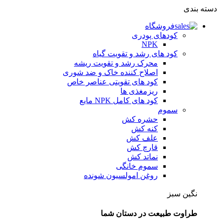
دسته بندی
فروشگاه
کودهای پودری
NPK
کود های رشد و تقویت گیاه
محرک رشد و تقویت ریشه
اصلاح کننده خاک و ضد شوری
کود های تقویتی عناصر خاص
ریزمغذی ها
کود های کامل NPK مایع
سموم
حشره کش
کنه کش
علف کش
قارچ کش
نماتد کش
سموم خانگی
روغن امولسیون شونده
نگین سبز
طراوت طبیعت در دستان شما