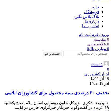
خانه
فروشگاه
بلاگ پلاس نگین
درباره ما
تماس با ما
ورود / فرم ثبت نام
0
مقایسه
0
علاقه مندی
0
موارد
ریال
0
جست و جو
admin2
0
اخبار کشاورزی
19 آذر 1402
آذر 19, 1402
تخفیف ۲۰ درصدی بیمه محصول برای کشاورزان ایلامی
حمیدرضا شکری مدیرکل تعاون روستایی استان ایلام، صبح یکشنبه
۱۹ آذرماه در گفت‌وگو با خبرنگار خبرگزاری فارس در ایل...