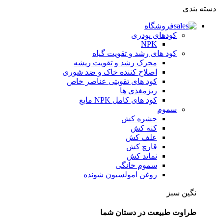
دسته بندی
فروشگاه
کودهای پودری
NPK
کود های رشد و تقویت گیاه
محرک رشد و تقویت ریشه
اصلاح کننده خاک و ضد شوری
کود های تقویتی عناصر خاص
ریزمغذی ها
کود های کامل NPK مایع
سموم
حشره کش
کنه کش
علف کش
قارچ کش
نماتد کش
سموم خانگی
روغن امولسیون شونده
نگین سبز
طراوت طبیعت در دستان شما