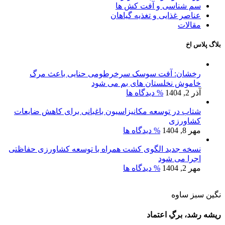
سم شناسی و آفت کش ها
عناصر غذایی و تغذیه گیاهان
مقالات
بلاگ پلاس اخ
رخشان: آفت سوسک سرخرطومی حنایی باعث مرگ
خاموش نخلستان های بم می شود
آذر 2, 1404
% دیدگاه ها
شتاب در توسعه مکانیزاسیون باغبانی برای کاهش ضایعات
کشاورزی
مهر 8, 1404
% دیدگاه ها
نسخه جدید الگوی کشت همراه با توسعه کشاورزی حفاظتی
اجرا می شود
مهر 2, 1404
% دیدگاه ها
نگین سبز ساوه
ریشه رشد، برگِ اعتماد