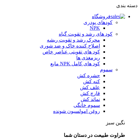
دسته بندی
فروشگاه
کودهای پودری
NPK
کود های رشد و تقویت گیاه
محرک رشد و تقویت ریشه
اصلاح کننده خاک و ضد شوری
کود های تقویتی عناصر خاص
ریزمغذی ها
کود های کامل NPK مایع
سموم
حشره کش
کنه کش
علف کش
قارچ کش
نماتد کش
سموم خانگی
روغن امولسیون شونده
نگین سبز
طراوت طبیعت در دستان شما