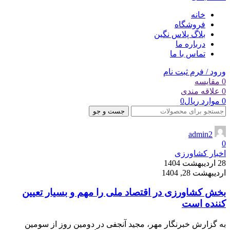
خانه
فروشگاه
بلاگ پلاس نگین
درباره ما
تماس با ما
ورود / فرم ثبت نام
0
مقایسه
0
علاقه مندی
0
موارد
ریال
0
جست و جو
admin2
0
اخبار کشاورزی
28 اردیبهشت 1404
اردیبهشت 28, 1404
بخش کشاورزی در اقتصاد ملی را مهم و بسیار تعیین
کننده است
به گزارش خبرنگار مهر، مجید آنجفی در دومین روز از سومین