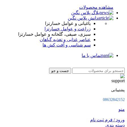
مشاهده محصولات
بلاگ پلاس نگین
دانش پلاس نگین
باغبانی و عوامل خسارتزا
زراعت و عوامل خسارتزا
سبزی، صیفی، گلخانه و عوامل خسارتزا
عناصر غذایی و تغذیه گیاهان
سم شناسی و آفت کش ها
تماس با ما
جست و جو
پشتیبانی
08632842152
منو
ورود / فرم ثبت نام
دسته بندی