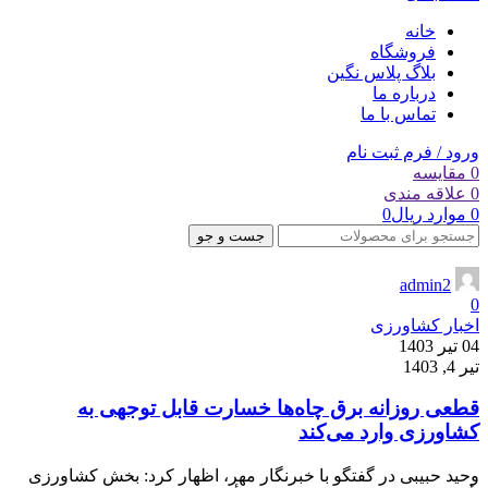
خانه
فروشگاه
بلاگ پلاس نگین
درباره ما
تماس با ما
ورود / فرم ثبت نام
0
مقایسه
0
علاقه مندی
0
موارد
ریال
0
جست و جو
admin2
0
اخبار کشاورزی
04 تیر 1403
تیر 4, 1403
قطعی روزانه برق چاه‌ها خسارت قابل توجهی به
کشاورزی وارد می‌کند
وحید حبیبی در گفتگو با خبرنگار مهر، اظهار کرد: بخش کشاورزی