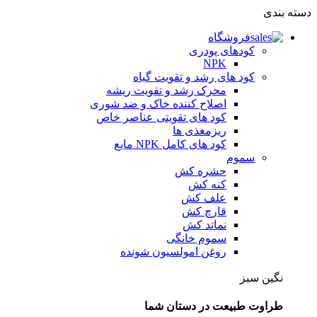
دسته بندی
فروشگاه
کودهای پودری
NPK
کود های رشد و تقویت گیاه
محرک رشد و تقویت ریشه
اصلاح کننده خاک و ضد شوری
کود های تقویتی عناصر خاص
ریزمغذی ها
کود های کامل NPK مایع
سموم
حشره کش
کنه کش
علف کش
قارچ کش
نماتد کش
سموم خانگی
روغن امولسیون شونده
نگین سبز
طراوت طبیعت در دستان شما