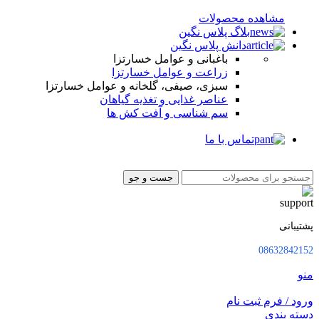
مشاهده محصولات
بلاگ پلاس نگین
دانش پلاس نگین
باغبانی و عوامل خسارتزا
زراعت و عوامل خسارتزا
سبزی، صیفی، گلخانه و عوامل خسارتزا
عناصر غذایی و تغذیه گیاهان
سم شناسی و آفت کش ها
تماس با ما
جست و جو
پشتیبانی
08632842152
منو
ورود / فرم ثبت نام
دسته بندی