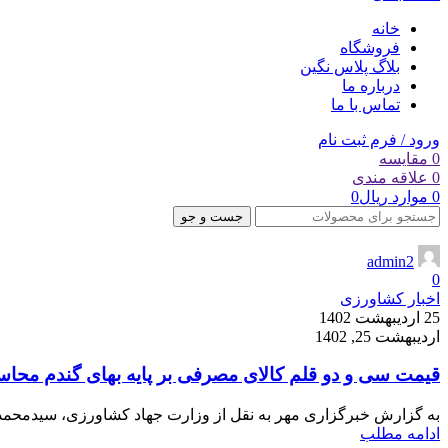
خانه
فروشگاه
بلاگ پلاس نگین
درباره ما
تماس با ما
ورود / فرم ثبت نام
0
مقایسه
0
علاقه مندی
0
موارد
ریال
0
جست و جو
admin2
0
اخبار کشاورزی
25 اردیبهشت 1402
اردیبهشت 25, 1402
قیمت سی و دو قلم کالای مصرفی بر پایه بهای گندم محاس
به گزارش خبرگزاری مهر به نقل از وزارت جهاد کشاورزی، سیدمحمد
ادامه مطلب