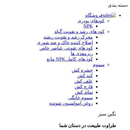
دسته بندی
فروشگاه
کودهای پودری
NPK
کود های رشد و تقویت گیاه
محرک رشد و تقویت ریشه
اصلاح کننده خاک و ضد شوری
کود های تقویتی عناصر خاص
ریزمغذی ها
کود های کامل NPK مایع
سموم
حشره کش
کنه کش
علف کش
قارچ کش
نماتد کش
سموم خانگی
روغن امولسیون شونده
نگین سبز
طراوت طبیعت در دستان شما