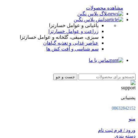
مشاهده محصولات
بلاگ پلاس نگین
دانش پلاس نگین
باغبانی و عوامل خسارتزا
زراعت و عوامل خسارتزا
سبزی، صیفی، گلخانه و عوامل خسارتزا
عناصر غذایی و تغذیه گیاهان
سم شناسی و آفت کش ها
تماس با ما
جست و جو
پشتیبانی
08632842152
منو
ورود / فرم ثبت نام
دسته بندی