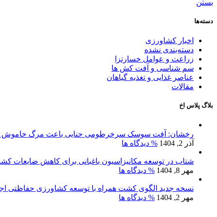
بستن
دسته‌ها
اخبار کشاورزی
دسته‌بندی نشده
زراعت و عوامل خسارتزا
سم شناسی و آفت کش ها
عناصر غذایی و تغذیه گیاهان
مقالات
بلاگ پلاس اخ
رخشان: آفت سوسک سرخرطومی حنایی باعث مرگ خاموش نخ
آذر 2, 1404
% دیدگاه ها
شتاب در توسعه مکانیزاسیون باغبانی برای کاهش ضایعات کش
مهر 8, 1404
% دیدگاه ها
نسخه جدید الگوی کشت همراه با توسعه کشاورزی حفاظتی اج
مهر 2, 1404
% دیدگاه ها