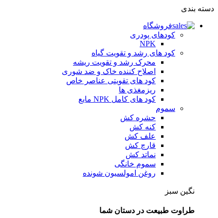
دسته بندی
فروشگاه
کودهای پودری
NPK
کود های رشد و تقویت گیاه
محرک رشد و تقویت ریشه
اصلاح کننده خاک و ضد شوری
کود های تقویتی عناصر خاص
ریزمغذی ها
کود های کامل NPK مایع
سموم
حشره کش
کنه کش
علف کش
قارچ کش
نماتد کش
سموم خانگی
روغن امولسیون شونده
نگین سبز
طراوت طبیعت در دستان شما