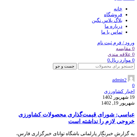
خانه
فروشگاه
بلاگ پلاس نگین
درباره ما
تماس با ما
ورود / فرم ثبت نام
0
مقایسه
0
علاقه مندی
0
موارد
ریال
0
جست و جو
admin2
0
اخبار کشاورزی
19 شهریور 1402
شهریور 19, 1402
عباسی: شورای قیمت‌گذاری محصولات کشاورزی
خروجی لازم را نداشته است
به گزارش خبرنگار پارلمانی باشگاه توانای خبرگزاری فارس،