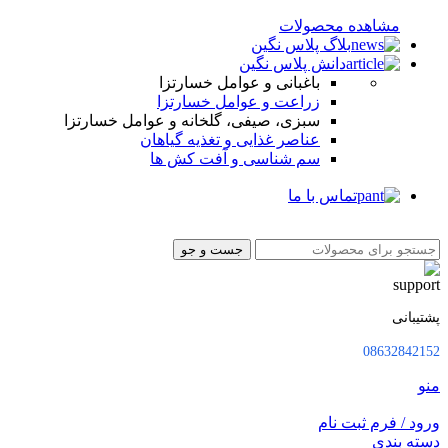
مشاهده محصولات
بلاگ پلاس نگین
دانش پلاس نگین
باغبانی و عوامل خسارتزا
زراعت و عوامل خسارتزا
سبزی، صیفی، گلخانه و عوامل خسارتزا
عناصر غذایی و تغذیه گیاهان
سم شناسی و آفت کش ها
تماس با ما
جست و جو
پشتیبانی
08632842152
منو
ورود / فرم ثبت نام
دسته بندی