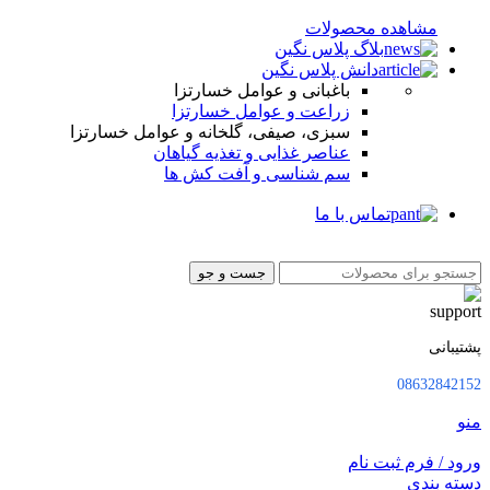
مشاهده محصولات
بلاگ پلاس نگین
دانش پلاس نگین
باغبانی و عوامل خسارتزا
زراعت و عوامل خسارتزا
سبزی، صیفی، گلخانه و عوامل خسارتزا
عناصر غذایی و تغذیه گیاهان
سم شناسی و آفت کش ها
تماس با ما
جست و جو
پشتیبانی
08632842152
منو
ورود / فرم ثبت نام
دسته بندی