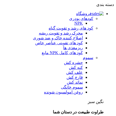
دسته بندی
فروشگاه
کودهای پودری
NPK
کود های رشد و تقویت گیاه
محرک رشد و تقویت ریشه
اصلاح کننده خاک و ضد شوری
کود های تقویتی عناصر خاص
ریزمغذی ها
کود های کامل NPK مایع
سموم
حشره کش
کنه کش
علف کش
قارچ کش
نماتد کش
سموم خانگی
روغن امولسیون شونده
نگین سبز
طراوت طبیعت در دستان شما