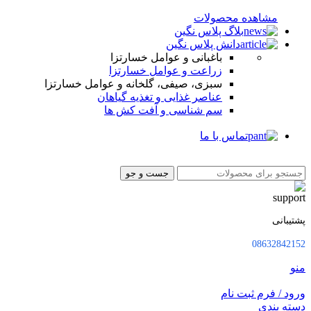
مشاهده محصولات
بلاگ پلاس نگین
دانش پلاس نگین
باغبانی و عوامل خسارتزا
زراعت و عوامل خسارتزا
سبزی، صیفی، گلخانه و عوامل خسارتزا
عناصر غذایی و تغذیه گیاهان
سم شناسی و آفت کش ها
تماس با ما
جست و جو
پشتیبانی
08632842152
منو
ورود / فرم ثبت نام
دسته بندی