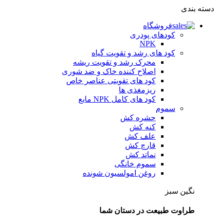
دسته بندی
فروشگاه
کودهای پودری
NPK
کود های رشد و تقویت گیاه
محرک رشد و تقویت ریشه
اصلاح کننده خاک و ضد شوری
کود های تقویتی عناصر خاص
ریزمغذی ها
کود های کامل NPK مایع
سموم
حشره کش
کنه کش
علف کش
قارچ کش
نماتد کش
سموم خانگی
روغن امولسیون شونده
نگین سبز
طراوت طبیعت در دستان شما