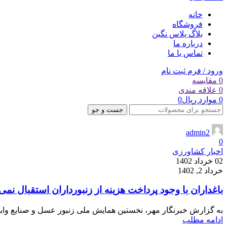
خانه
فروشگاه
بلاگ پلاس نگین
درباره ما
تماس با ما
ورود / فرم ثبت نام
0
مقایسه
0
علاقه مندی
0
موارد
ریال
0
جست و جو
admin2
0
اخبار کشاورزی
02 خرداد 1402
خرداد 2, 1402
باغداران با وجود پرداخت هزینه از زنبورداران استقبال نمی 
به گزارش خبرنگار مهر، نخستین همایش ملی زنبور عسل و صنایع وابسته
ادامه مطلب