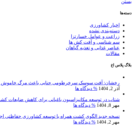
بستن
دسته‌ها
اخبار کشاورزی
دسته‌بندی نشده
زراعت و عوامل خسارتزا
سم شناسی و آفت کش ها
عناصر غذایی و تغذیه گیاهان
مقالات
بلاگ پلاس اخ
رخشان: آفت سوسک سرخرطومی حنایی باعث مرگ خاموش نخ
آذر 2, 1404
% دیدگاه ها
شتاب در توسعه مکانیزاسیون باغبانی برای کاهش ضایعات کش
مهر 8, 1404
% دیدگاه ها
نسخه جدید الگوی کشت همراه با توسعه کشاورزی حفاظتی اج
مهر 2, 1404
% دیدگاه ها