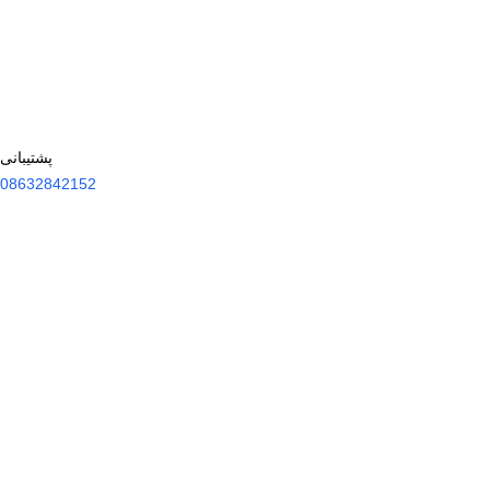
پشتیبانی
08632842152