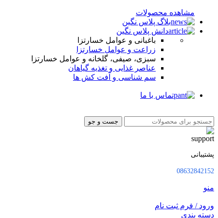
مشاهده محصولات
بلاگ پلاس نگین
دانش پلاس نگین
باغبانی و عوامل خسارتزا
زراعت و عوامل خسارتزا
سبزی، صیفی، گلخانه و عوامل خسارتزا
عناصر غذایی و تغذیه گیاهان
سم شناسی و آفت کش ها
تماس با ما
جست و جو
پشتیبانی
08632842152
منو
ورود / فرم ثبت نام
دسته بندی