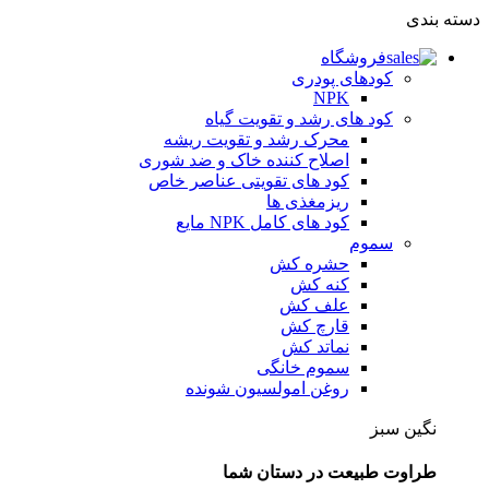
دسته بندی
فروشگاه
کودهای پودری
NPK
کود های رشد و تقویت گیاه
محرک رشد و تقویت ریشه
اصلاح کننده خاک و ضد شوری
کود های تقویتی عناصر خاص
ریزمغذی ها
کود های کامل NPK مایع
سموم
حشره کش
کنه کش
علف کش
قارچ کش
نماتد کش
سموم خانگی
روغن امولسیون شونده
نگین سبز
طراوت طبیعت در دستان شما