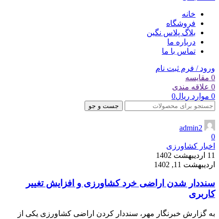
خانه
فروشگاه
بلاگ پلاس نگین
درباره ما
تماس با ما
ورود / فرم ثبت نام
0
مقایسه
0
علاقه مندی
0
موارد
ریال
0
جست و جو
admin2
0
اخبار کشاورزی
11 اردیبهشت 1402
اردیبهشت 11, 1402
سنددار شدن اراضی خرد کشاورزی و افزایش تغییر
کاربری
به گزارش خبرنگار مهر، سنددار کردن اراضی کشاورزی یکی از