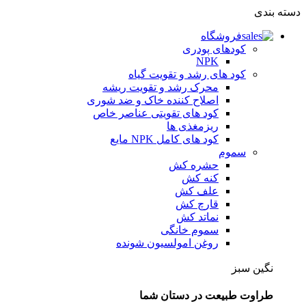
دسته بندی
فروشگاه
کودهای پودری
NPK
کود های رشد و تقویت گیاه
محرک رشد و تقویت ریشه
اصلاح کننده خاک و ضد شوری
کود های تقویتی عناصر خاص
ریزمغذی ها
کود های کامل NPK مایع
سموم
حشره کش
کنه کش
علف کش
قارچ کش
نماتد کش
سموم خانگی
روغن امولسیون شونده
نگین سبز
طراوت طبیعت در دستان شما