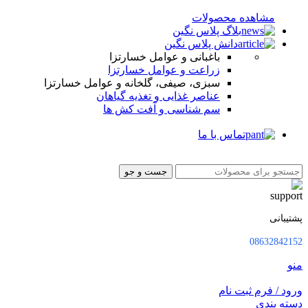
مشاهده محصولات
بلاگ پلاس نگین
دانش پلاس نگین
باغبانی و عوامل خسارتزا
زراعت و عوامل خسارتزا
سبزی، صیفی، گلخانه و عوامل خسارتزا
عناصر غذایی و تغذیه گیاهان
سم شناسی و آفت کش ها
تماس با ما
جست و جو
پشتیبانی
08632842152
منو
ورود / فرم ثبت نام
دسته بندی