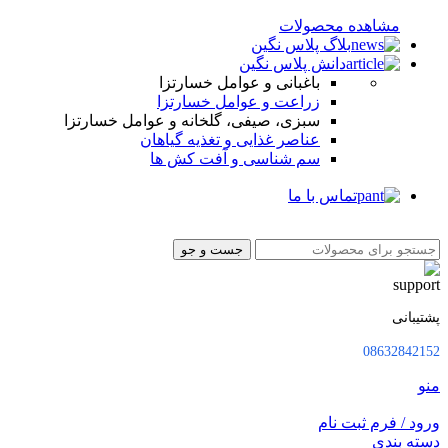
مشاهده محصولات
بلاگ پلاس نگین
دانش پلاس نگین
باغبانی و عوامل خسارتزا
زراعت و عوامل خسارتزا
سبزی، صیفی، گلخانه و عوامل خسارتزا
عناصر غذایی و تغذیه گیاهان
سم شناسی و آفت کش ها
تماس با ما
جست و جو
پشتیبانی
08632842152
منو
ورود / فرم ثبت نام
دسته بندی