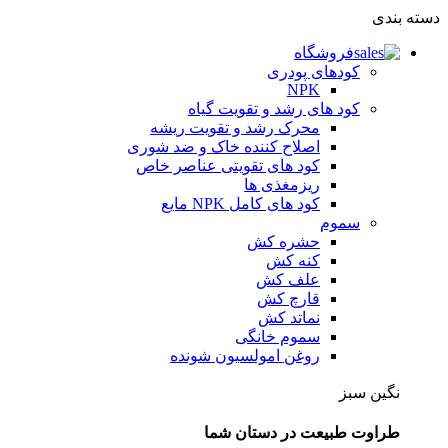
دسته بندی
فروشگاه
کودهای پودری
NPK
کود های رشد و تقویت گیاه
محرک رشد و تقویت ریشه
اصلاح کننده خاک و ضد شوری
کود های تقویتی عناصر خاص
ریزمغذی ها
کود های کامل NPK مایع
سموم
حشره کش
کنه کش
علف کش
قارچ کش
نماتد کش
سموم خانگی
روغن امولسیون شونده
نگین سبز
طراوت طبیعت در دستان شما