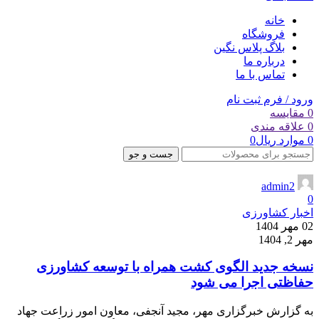
خانه
فروشگاه
بلاگ پلاس نگین
درباره ما
تماس با ما
ورود / فرم ثبت نام
0
مقایسه
0
علاقه مندی
0
موارد
ریال
0
جست و جو
admin2
0
اخبار کشاورزی
02 مهر 1404
مهر 2, 1404
نسخه جدید الگوی کشت همراه با توسعه کشاورزی
حفاظتی اجرا می شود
به گزارش خبرگزاری مهر، مجید آنجفی، معاون امور زراعت جهاد