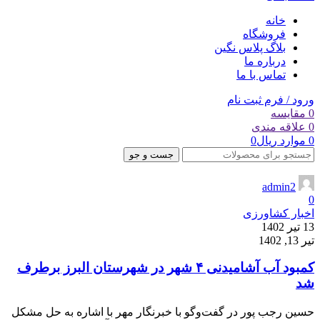
خانه
فروشگاه
بلاگ پلاس نگین
درباره ما
تماس با ما
ورود / فرم ثبت نام
0
مقایسه
0
علاقه مندی
0
موارد
ریال
0
جست و جو
admin2
0
اخبار کشاورزی
13 تیر 1402
تیر 13, 1402
کمبود آب آشامیدنی ۴ شهر در شهرستان البرز برطرف
شد
حسین رجب پور در گفت‌وگو با خبرنگار مهر با اشاره به حل مشکل