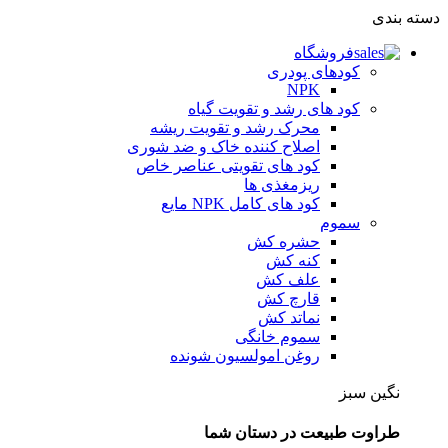
دسته بندی
فروشگاه
کودهای پودری
NPK
کود های رشد و تقویت گیاه
محرک رشد و تقویت ریشه
اصلاح کننده خاک و ضد شوری
کود های تقویتی عناصر خاص
ریزمغذی ها
کود های کامل NPK مایع
سموم
حشره کش
کنه کش
علف کش
قارچ کش
نماتد کش
سموم خانگی
روغن امولسیون شونده
نگین سبز
طراوت طبیعت در دستان شما