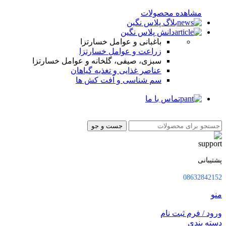
مشاهده محصولات
بلاگ پلاس نگین
دانش پلاس نگین
باغبانی و عوامل خسارتزا
زراعت و عوامل خسارتزا
سبزی، صیفی، گلخانه و عوامل خسارتزا
عناصر غذایی و تغذیه گیاهان
سم شناسی و آفت کش ها
تماس با ما
جست و جو
پشتیبانی
08632842152
منو
ورود / فرم ثبت نام
دسته بندی