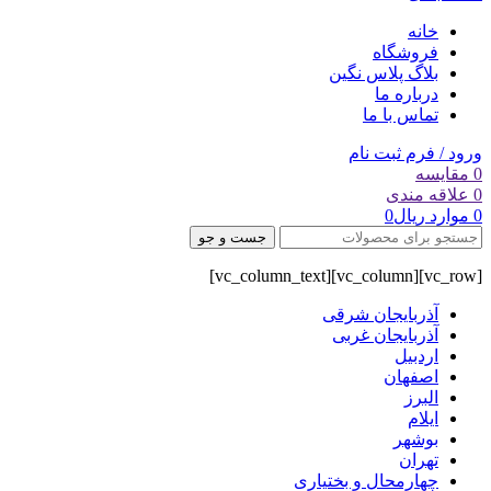
خانه
فروشگاه
بلاگ پلاس نگین
درباره ما
تماس با ما
ورود / فرم ثبت نام
0
مقایسه
0
علاقه مندی
0
موارد
ریال
0
جست و جو
[vc_row][vc_column][vc_column_text]
آذربایجان شرقی
آذربایجان غربی
اردبیل
اصفهان
البرز
ایلام
بوشهر
تهران
چهارمحال و بختیاری