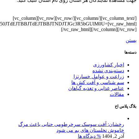
جهت مشاهده نمایندگان هر استان روی نام استان کلیک کنید.
[/vc_column_text][/vc_column][/vc_row][vc_row][vc_column]
W50JTdEJTBBJTdEJTBBJTNDJTJGc3R5bGUlM0U=
[/vc_raw_html][/vc_column][/vc_row]
بستن
دسته‌ها
اخبار کشاورزی
دسته‌بندی نشده
زراعت و عوامل خسارتزا
سم شناسی و آفت کش ها
عناصر غذایی و تغذیه گیاهان
مقالات
بلاگ پلاس اخ
رخشان: آفت سوسک سرخرطومی حنایی باعث مرگ
خاموش نخلستان های بم می شود
آذر 2, 1404
% دیدگاه ها