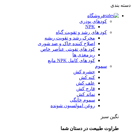
دسته بندی
فروشگاه
کودهای پودری
NPK
کود های رشد و تقویت گیاه
محرک رشد و تقویت ریشه
اصلاح کننده خاک و ضد شوری
کود های تقویتی عناصر خاص
ریزمغذی ها
کود های کامل NPK مایع
سموم
حشره کش
کنه کش
علف کش
قارچ کش
نماتد کش
سموم خانگی
روغن امولسیون شونده
نگین سبز
طراوت طبیعت در دستان شما