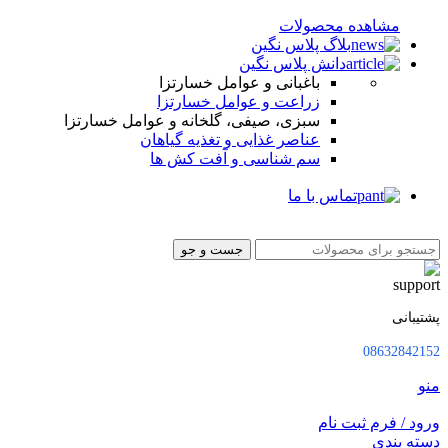
مشاهده محصولات
بلاگ پلاس نگین
دانش پلاس نگین
باغبانی و عوامل خسارتزا
زراعت و عوامل خسارتزا
سبزی، صیفی، گلخانه و عوامل خسارتزا
عناصر غذایی و تغذیه گیاهان
سم شناسی و آفت کش ها
تماس با ما
جست و جو
پشتیبانی
08632842152
منو
ورود / فرم ثبت نام
دسته بندی