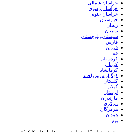
خراسان شمالی
خراسان رضوی
خراسان جنوبی
خوزستان
زنجان
سمنان
سیستان‌و‌بلوچستان
فارس
قزوین
قم
کردستان
کرمان
کرمانشاه
کهگیلویه‌و‌بویراحمد
گلستان
گیلان
لرستان
مازندران
مرکزی
هرمزگان
همدان
یزد