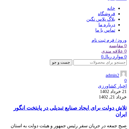
خانه
فروشگاه
بلاگ پلاس نگین
درباره ما
تماس با ما
ورود / فرم ثبت نام
0
مقایسه
0
علاقه مندی
0
موارد
ریال
0
جست و جو
admin2
0
اخبار کشاورزی
21 خرداد 1402
خرداد 21, 1402
تلاش دولت برای ایجاد صنایع تبدیلی در پایتخت انگور
ایران
صبح جمعه در جریان سفر رئیس جمهور و هیئت دولت به استان