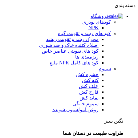
دسته بندی
فروشگاه
کودهای پودری
NPK
کود های رشد و تقویت گیاه
محرک رشد و تقویت ریشه
اصلاح کننده خاک و ضد شوری
کود های تقویتی عناصر خاص
ریزمغذی ها
کود های کامل NPK مایع
سموم
حشره کش
کنه کش
علف کش
قارچ کش
نماتد کش
سموم خانگی
روغن امولسیون شونده
نگین سبز
طراوت طبیعت در دستان شما