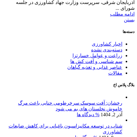
آذربایجان شرقی، سرپرست وزارت جهاد کشاورزی در جلسه
شورای ...
ادامه مطلب
بستن
دسته‌ها
اخبار کشاورزی
دسته‌بندی نشده
زراعت و عوامل خسارتزا
سم شناسی و آفت کش ها
عناصر غذایی و تغذیه گیاهان
مقالات
بلاگ پلاس اخ
رخشان: آفت سوسک سرخرطومی حنایی باعث مرگ
خاموش نخلستان های بم می شود
آذر 2, 1404
% دیدگاه ها
شتاب در توسعه مکانیزاسیون باغبانی برای کاهش ضایعات
کشاورزی