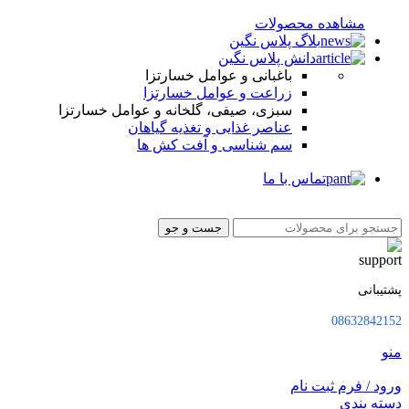
مشاهده محصولات
بلاگ پلاس نگین
دانش پلاس نگین
باغبانی و عوامل خسارتزا
زراعت و عوامل خسارتزا
سبزی، صیفی، گلخانه و عوامل خسارتزا
عناصر غذایی و تغذیه گیاهان
سم شناسی و آفت کش ها
تماس با ما
جست و جو
پشتیبانی
08632842152
منو
ورود / فرم ثبت نام
دسته بندی