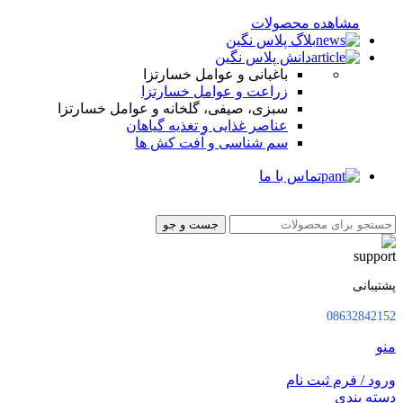
مشاهده محصولات
بلاگ پلاس نگین
دانش پلاس نگین
باغبانی و عوامل خسارتزا
زراعت و عوامل خسارتزا
سبزی، صیفی، گلخانه و عوامل خسارتزا
عناصر غذایی و تغذیه گیاهان
سم شناسی و آفت کش ها
تماس با ما
جست و جو
پشتیبانی
08632842152
منو
ورود / فرم ثبت نام
دسته بندی