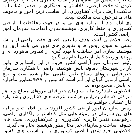
کردن تداخلات ارضی، کاداستر و حدنگاری و صدور شناسنامه
مالکیت ارضی برای کشاورزان، از اساسی ترین امور و مامویت
های ما در حوزه ثبت مالکیت است.
وی ادامه داد: از برنامه های آتی ما در جهت محافظت از اراضی
کشاورزی و حفظ کاربری، هوشمندسازی اقدامات سازمان امور
اراضی کشور است.
رضا افلاطونی گفت: هدف ما تغییر فضای حفظ اراضی از روش
سنتی به سوی روش ها و فناوری های نوین می باشد ازین رو
هوشمند سازی امر حفاظت با بهره گیری از تصاویر ماهواره ای و
پهپادها و رصد کامل اراضی انجام می گیرد.
رئیس سازمان امور اراضی کشور افزود: در این راستا برای اولین
بار در شهرستان دماوند پایش هوشمند اراضی با همکاری سازمان
جغرافیایی نیروهای مسلح طبق تفاهمی انجام شده است و نتایج
راستی آزمایی گویای این امر است که بیش از ۹۷% تصاویر ماهواره
ای پایش، صحیح بوده اند.
افلاطونی تاییدکرد: ما با سازمان جغرافیای نیروهای مسلح و یا هر
شرکتی که قادر به پایش هوشمند عرصه های کشاورزی باشد وارد
فاز عملیاتی خواهیم شد.
رییس سازمان امور اراضی کشور افزود: سایر اقدامات و برنامه
های این سازمان در زمینه هایی مثل کاداستر و واگذاری اراضی،
درخواست تغییر کاربری کشاورزی و غیرکشاورزی، بحث های
حقوقی ساخت و سازهای غیر مجاز بطور هوشمند انجام می گیرد.
افلاطونی خرد شدن اراضی کشاورزی را از آسیب های کشور