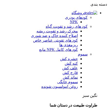
دسته بندی
فروشگاه
کودهای پودری
NPK
کود های رشد و تقویت گیاه
محرک رشد و تقویت ریشه
اصلاح کننده خاک و ضد شوری
کود های تقویتی عناصر خاص
ریزمغذی ها
کود های کامل NPK مایع
سموم
حشره کش
کنه کش
علف کش
قارچ کش
نماتد کش
سموم خانگی
روغن امولسیون شونده
نگین سبز
طراوت طبیعت در دستان شما