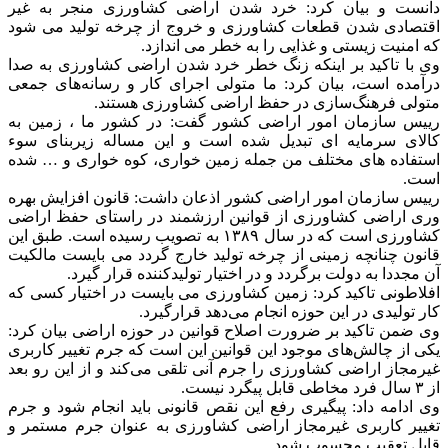
دانست و بیان کرد: خرد شدن اراضی کشاورزی منجر به غیر
اقتصادی شدن قطعات کشاورزی و خروج از چرخه تولید می شود
که امنیت زیستی و غذایی را به خطر می اندازد.
وی با تاکید بر اینکه زنگ خطر خرد شدن اراضی کشاورزی به صدا
درآمده است، بیان کرد: ما متولی اجرای کار و رسانه‌های جمعی
متولی فرهنگ‌سازی در حفظ اراضی کشاورزی هستند.
رییس سازمان امور اراضی کشور گفت: در کشور ما ، زمین به
کالای سرمایه ای تبدیل شده است و این مساله زیربنای سوء
استفاده های مختلف من جمله زمین خواری، کوه خواری و … شده
است.
رییس سازمان امور اراضی کشور اذعان داشت: قانون افزایش بهره
وری اراضی کشاورزی از قوانین ارزشمند در راستای حفظ اراضی
کشاورزی است که در سال ۱۳۸۹ به تصویب رسیده است. طبق این
قانون چنانچه زمینی از چرخه تولید خارج گردد می بایست مالکیت
آن مجددا به دولت برگردد و در اختیار تولیدکننده قرار گیرد.
افلاطونی تاکید کرد: زمین کشاورزی می بایست در اختیار کسی که
کار تولیدی در این حوزه انجام می‌دهد قرارگیرد.
وی ضمن تاکید بر ضرورت اصلاح قوانین در حوزه اراضی بیان کرد:
یکی از چالش‌های موجود این قوانین این است که جرم تغییر کاربری
غیرمجاز اراضی کشاورزی را جرم آنی تلقی می‌کند و از این رو بعد
از ۳ سال فرد مخاطی قابل پیگرد نیست.
وی ادامه داد: پیگیری رفع این نقص قانونی باید انجام شود و جرم
تغییر کاربری غیرمجاز اراضی کشاورزی به عنوان جرم مستمر و
قابل تعقیب محسوب شود.